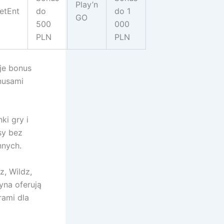
Play’n
etEnt
do
do 1
GO
500
000
PLN
PLN
uje bonus
nusami
ki gry i
sy bez
nnych.
z, Wildz,
yna oferują
rami dla