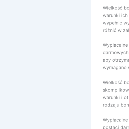
Wielkość b
warunki ich
wypełnić w
różnić w za
Wypłacalne 
darmowych s
aby otrzyma
wymagane w
Wielkość bo
skomplikow
warunki i o
rodzaju bon
Wypłacalne 
postaci dar