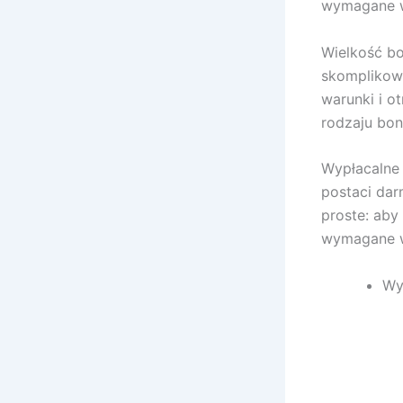
wymagane w
Wielkość bo
skomplikow
warunki i o
rodzaju bon
Wypłacalne 
postaci dar
proste: aby
wymagane w
Wy