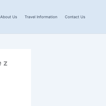
About Us
Travel Information
Contact Us
 z