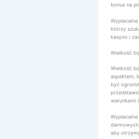
bonus na pi
Wypłacalne 
którzy szuk
kasyno i zac
Wielkość bo
Wielkość b
aspektem, 
być ogromn
przedstaw
warunkami i
Wypłacalne 
darmowych s
aby otrzyma