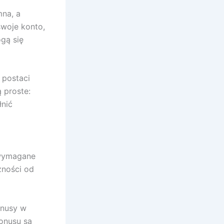
na, a
swoje konto,
gą się
 postaci
 proste:
łnić
 wymagane
żności od
onusy w
onusu są