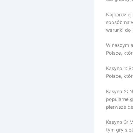
Najbardziej
sposób na w
warunki do 
W naszym ar
Polsce, któ
Kasyno 1: B
Polsce, któ
Kasyno 2: N
popularne g
pierwsze de
Kasyno 3: M
tym gry slo