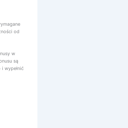
 wymagane
żności od
onusy w
onusu są
 i wypełnić