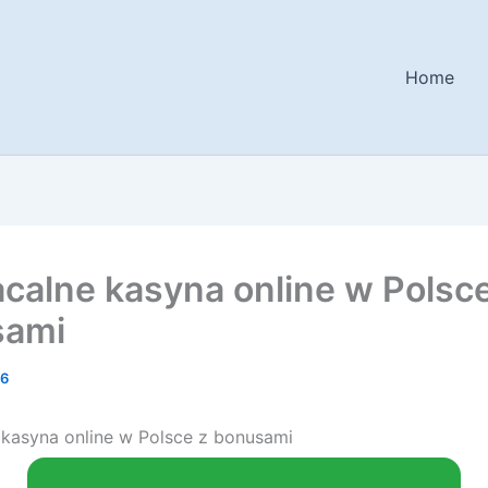
Home
calne kasyna online w Polsce
sami
26
kasyna online w Polsce z bonusami