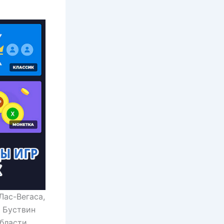
Лас-Вегаса,
 Буствин
области