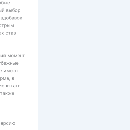
юбые
ый выбор
 вдобавок
ыстрым
ах став
кий момент
рубежные
же имеют
рма, в
испытать
 также
версию