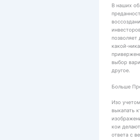
В наших об
преданност
воссоздани
инвесторов
позволяет 
какой-ника
приверженц
выбор вари
другое.
Больше Пр
Изо учетом
выкапать к
изображени
кои делаю
ответа с в