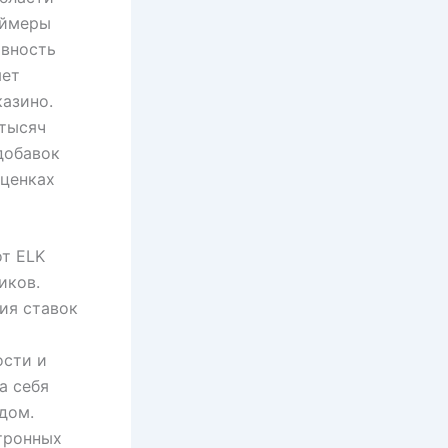
еймеры
овность
яет
азино.
 тысяч
добавок
оценках
т ELK
иков.
ния ставок
ости и
а себя
дом.
тронных