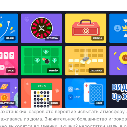
захстанских юзеров это вероятие испытать атмосферу 
аживаясь из дома. Значительное большинство игроков
ино выходятся во мнении, аюшки? недостатки малы в 