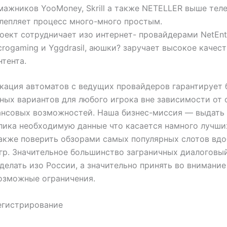
мажников YooMoney, Skrill а также NETELLER выше тел
лепляет процесс много-много простым.
оект сотрудничает изо интернет- провайдерами NetEnt,
crogaming и Yggdrasil, аюшки? заручает высокое качес
нтента.
кация автоматов с ведущих провайдеров гарантирует 
ных вариантов для любого игрока вне зависимости от 
ансовых возможностей. Наша бизнес-миссия — выдать 
лика необходимую данные что касается намного лучши
также поверить обзорами самых популярных слотов вд
гр. Значительное большинство заграничных диалоговы
делать изо России, а значительно принять во внимани
озможные ограничения.
егистрирование