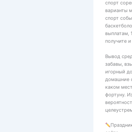
спорт соре
варианты 
спорт собы
баскетбол
выплатам, 
получите и
Вывод сре
забавы, вз
игорный д
домашние о
каком мес
фортуну. И
вероятнос
целеустрем
Праздник