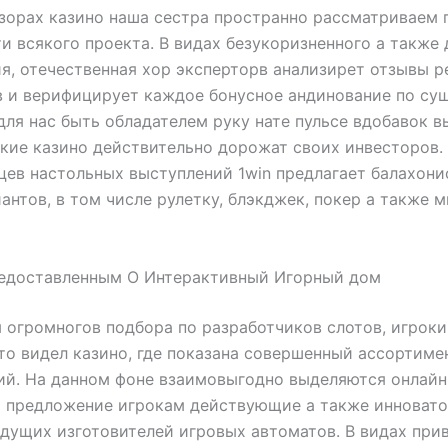
зорах казино наша сестра пространно рассматриваем 
и всякого проекта. В видах безукоризненного а также
я, отечественная хор эксперторв анализирет отзывы 
 и верифицирует каждое бонусное андинование по сущ
для нас быть обладателем руку нате пульсе вдобавок в
кие казино действительно дорожат своих инвесторов.
ев настольных выступлений 1win предлагает балахон
антов, в том числе рулетку, блэкджек, покер а также 
едоставленным О Интерактивный Игорный дом
 огромногов подбора по разработчиков слотов, игроки
то видел казино, где показана совершенный ассортиме
й. На данном фоне взаимовыгодно выделяются онлайн
т предложение игрокам действующие а также инноват
едущих изготовителей игровых автоматов. В видах пр