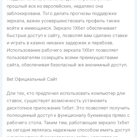
прошлый все из европейских, недалеко она
заблокирована. Того делать прогнозы поддержке
зеркала, важен усовершенствовать профиль также
войти в имеющиеся. Зеркало 1Хбет обеспечивает
быстрые доступ к сайту, позволяя вам сделано ставки
и играть в казино никаких задержек и перебоев.
Использование рабочего зеркала 1Хбет позволяет
пользователям созерцать всеми преимуществами
сайта, обеспечивая безопасный же анонимный доступ.
Bet Официальный Сайт
Дли тех, кто предпочел использовать компьютер дли
ставок, существует возможность установить
десктопное приложение 1хбет. Это позволяет получить
полноценный доступ к функционалу букмекера прямо с
рабочего стола. Таким тем, работающее зеркало 1хбет
на сегодня являлась надежным способом иметь доступ