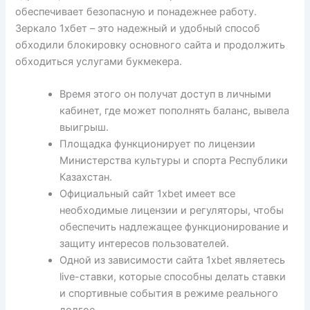
обеспечивает безопасную и понадежнее работу.
Зеркало 1хбет – это надежный и удобный способ
обходили блокировку основного сайта и продолжить
обходиться услугами букмекера.
Время этого он получат доступ в личными
кабинет, где может пополнять баланс, вывела
выигрыш.
Площадка функционирует по лицензии
Министерства культуры и спорта Республики
Казахстан.
Официальный сайт 1xbet имеет все
необходимые лицензии и регуляторы, чтобы
обеспечить надлежащее функционирование и
защиту интересов пользователей.
Одной из зависимости сайта 1xbet являетесь
live-ставки, которые способны делать ставки
и спортивные события в режиме реального