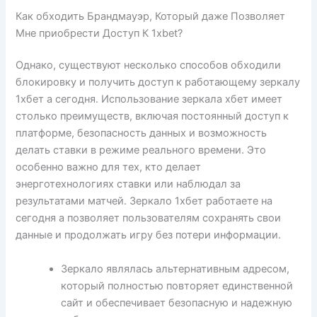
Как обходить Брандмауэр, Который даже Позволяет
Мне приобрести Доступ К 1xbet?
Однако, существуют несколько способов обходили
блокировку и получить доступ к работающему зеркалу
1хбет а сегодня. Использование зеркала хбет имеет
столько преимуществ, включая постоянный доступ к
платформе, безопасность данных и возможность
делать ставки в режиме реального времени. Это
особенно важно для тех, кто делает
энерготехнологиях ставки или наблюдал за
результатами матчей. Зеркало 1хбет работаете на
сегодня а позволяет пользователям сохранять свои
данные и продолжать игру без потери информации.
Зеркало являлась альтернативным адресом,
который полностью повторяет единственной
сайт и обеспечивает безопасную и надежную