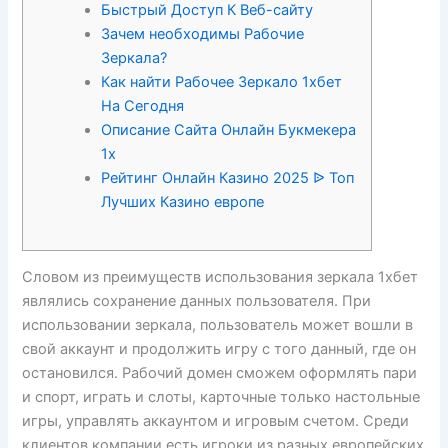
Быстрый Доступ К Веб-сайту
Зачем необходимы Рабочие
Зеркала?
Как найти Рабочее Зеркало 1хбет
На Сегодня
Описание Сайта Онлайн Букмекера
1х
Рейтинг Онлайн Казино 2025 ᐉ Топ
Лучших Казино европе
Словом из преимуществ использования зеркала 1хбет
являлись сохранение данных пользователя. При
использовании зеркала, пользователь может вошли в
свой аккаунт и продолжить игру с того данный, где он
остановился. Рабочий домен сможем оформлять пари
и спорт, играть и слоты, карточные только настольные
игры, управлять аккаунтом и игровым счетом. Среди
клиентов компании есть игроки из разных европейских