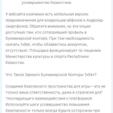
усовершенство Казахстана.
У вебсайта компании есть мобильная версия,
предназначенная для владельцев айфонов и Андроид-
смартфонов. Обратите внимание, но эти опции
доступную тем, кто сотворивший профиль в
букмекерской конторе. При том необходимость
скачать 1xBet, чтобы обзавестись аккаунтом,
отсутствует. Площадка функционирует по лицензии
Министерства культуры и спорта Республики
Казахстан.
Что Такое Зеркало Букмекерской Конторы 1хбет?
Создание безопасного пространства для игры – это не
только ваша ответственность, даже и стратегия для”
“последующего взаимодействия с платформой.
Используйте шаги усовершенство повышения
безопасности только всегда будьте осторожны при