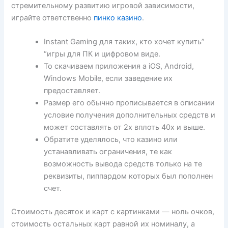
стремительному развитию игровой зависимости,
играйте ответственно
пинко казино
.
Instant Gaming для таких, кто хочет купить”
“игры для ПК и цифровом виде.
То скачиваем приложения а iOS, Android,
Windows Mobile, если заведение их
предоставляет.
Размер его обычно прописывается в описании
условие получения дополнительных средств и
может составлять от 2х вплоть 40х и выше.
Обратите уделялось, что казино или
устанавливать ограничения, те как
возможность вывода средств только на те
реквизиты, пиппардом которых был пополнен
счет.
Стоимость десяток и карт с картинками — ноль очков,
стоимость остальных карт равной их номиналу, а