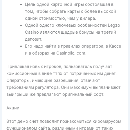
Цель одной карточной игры состоявшая в
том, чтобы собрать карты с более высокой
одной стоимостью, чем у дилера.
Одной одного ключевых особенностей Legzo
Casino являются щедрые бонусы на третий
депозит.
Его надо найти в правилах оператора, в Кассе
и в обзорах на Casinolic. com.
Привлекая новых игроков, пользователь получает
комиссионные в виде ттпб от потраченных им денег.
Операторы, имеющие разрешения, отвечают
требованиям регулятора. Они максимум выплачивают
выигрыши же предлагают оригинальный софт.
Акции
Этот демо счет позволит познакомиться киромарусом
функционалом сайта, различными играми от таких