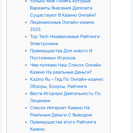
только Мне Понять которые
Варианты Внесения Депозита
Существуют В Казино Онлайн?
Лицензионные Онлайн-казино
2025
Top Tech Независимые Рейтинги
Электроники
Преимущества Для нового И
Постоянных Игроков
Чем полезен Наш Список Онлайн
Казино На реальные Деньги?
Kazino Ru – Гид По Онлайн-казино:
Обзоры, Бонусы, Рейтинги
Вести Игорную Деятельность По
Лицензии
Cпиcoк Интepнeт Кaзинo Нa
Peaльныe Дeньги C Вывoдoм
Преимущества этого Рейтинга
Казино