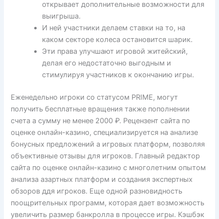
открывает дополнительные возможности для
выигрыша.
И ней участники делаем ставки на то, на
каком секторе колеса остановится шарик.
Эти права улучшают игровой житейский,
делая его недостаточно выгодным и
стимулируя участников к окончанию игры.
Еженедельно игроки со статусом PRIME, могут
получить бесплатные вращения также пополнении
счета а сумму не менее 2000 ₽. Рецензент сайта по
оценке онлайн-казино, специализируется на анализе
бонусных предложений а игровых платформ, позволяя
объективные отзывы для игроков. Главный редактор
сайта по оценке онлайн-казино с многолетним опытом
анализа азартных платформ и создания экспертных
обзоров ддя игроков. Еще одной разновидность
поощрительных программ, которая дает возможность
увеличить размер банкролла в процессе игры. Кэшбэк