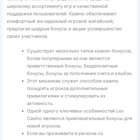
широкому ассортименту игр и качественной
поддержке пользователей. Казино обеспечивает
комфортный же надежный игровой житейский,
предлагая щедрые бонусы и акции усовершенство
своих участников.
Существует несколько типов казино-бонусов,
более популярными из они являются
приветственные бонусы, бездепозитные
бонусы, бонусы за пополнение счета и кэшбэк.
Этот механизм служит способом казино
поощрять игроков дополнительные
привилегиями и стимулировать их
активность.
Одной одного ключевых особенностей Lex
Casino являются привлекательные бонусы для
новой игроков.
Если вы проживаете в регионе со