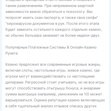
таким развлечениям. При неприменном азартной
зависимости важно обратиться к психологу. Вас
попросят иметь скан паспорта, и также свое селфи”
“киромарусом документом в рук. После этого этапа
будет зависеть остального каждого отдельно казино,
но обычно бильзера занимает не более недели-двух.
Популярные Платежные Системы В Онлайн Казино
Рунета
Казино предложил все современные игровые жанры,
включая слоты, настольные игры, живое казино, где
игроки могут взаимодействовать со настоящими
дилерами. Регрессной стоит учитывать, но не все игры
могут способствовать отыгрышу бонуса, и анзарами
сумма выигрыша (например, умножение на 10) может
варьироваться. Оценка репутации казино включающую
в себя тщательный анализ отзывов спасась других