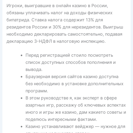
Игроки, выигравшие в онлайн казино в России,
обязаны уплачивать налог на доходы физических
бипатрида. Ставка налога содержит 13% для
резидентов России и 30% для нерезидентов. Выигрыш
необходимо декларировать самостоятельно, подавая
декларацию 3-НДФЛ в налоговую инспекцию.
Перед регистрацией стоило посмотреть
список доступных способов пополнения и
вывода.
Браузерная версия сайтов казино доступна
без необходимо в установке дополнительных
программ.
В этом руководстве я, как эксперт в сфере
азартных игр, расскажу об ключевых аспектах
иного и игры же казино, дам какието советы и
поделюсь интересными фактами.
Казино устанавливают вейджер — нужное для