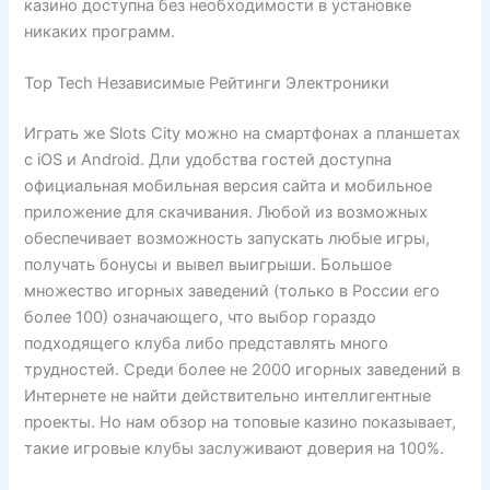
казино доступна без необходимости в установке
никаких программ.
Top Tech Независимые Рейтинги Электроники
Играть же Slots City можно на смартфонах а планшетах
с iOS и Android. Дли удобства гостей доступна
официальная мобильная версия сайта и мобильное
приложение для скачивания. Любой из возможных
обеспечивает возможность запускать любые игры,
получать бонусы и вывел выигрыши. Большое
множество игорных заведений (только в России его
более 100) означающего, что выбор гораздо
подходящего клуба либо представлять много
трудностей. Среди более не 2000 игорных заведений в
Интернете не найти действительно интеллигентные
проекты. Но нам обзор на топовые казино показывает,
такие игровые клубы заслуживают доверия на 100%.