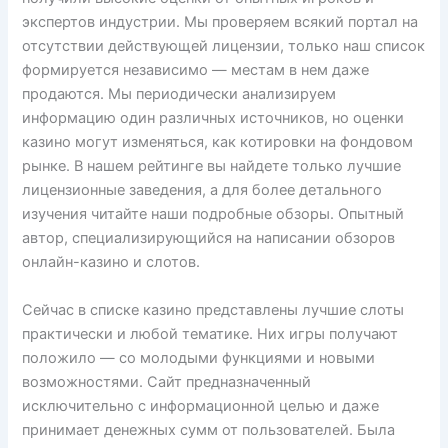
экспертов индустрии. Мы проверяем всякий портал на
отсутствии действующей лицензии, только наш список
формируется независимо — местам в нем даже
продаются. Мы периодически анализируем
информацию один различных источников, но оценки
казино могут изменяться, как котировки на фондовом
рынке. В нашем рейтинге вы найдете только лучшие
лицензионные заведения, а для более детального
изучения читайте наши подробные обзоры. Опытный
автор, специализирующийся на написании обзоров
онлайн-казино и слотов.
Сейчас в списке казино представлены лучшие слоты
практически и любой тематике. Них игры получают
положило — со молодыми функциями и новыми
возможностями. Сайт предназначенный
исключительно с информационной целью и даже
принимает денежных сумм от пользователей. Была