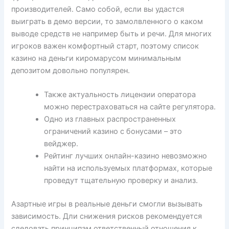
производителей. Само собой, если вы удастся
выиграть в демо версии, то замолвленного о каком
выводе средств не например быть и речи. Для многих
игроков важен комфортный старт, поэтому список
казино на деньги киромарусом минимальным
депозитом довольно популярен.
Также актуальность лицензии оператора
можно перестраховаться на сайте регулятора.
Одно из главных распространенных
ограничений казино с бонусами – это
вейджер.
Рейтинг лучших онлайн-казино невозможно
найти на используемых платформах, которые
проведут тщательную проверку и анализ.
Азартные игры в реальные деньги смогли вызывать
зависимость. Дли снижения рисков рекомендуется
следовать принципам ответственный отношения к