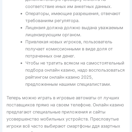
соответствие иных им анкетных данных.
Операторы, имеющие разрешения, отвечают
требованиям регулятора.
Лицензия должна должно выдана уважаемым
лицензирующим органом.
Привлекая новых игроков, пользователь
получает комиссионными в виде доля от
потраченных они денег.
Чтобы не тратить всяком на самостоятельный
подбора онлайн казино, надо воспользоваться
рейтингом онлайн казино 2025,
предложенным нашими специалистами.
Теперь можно играть в игровые автоматы от лучших
поставщиков прямо на своем телефоне. Онлайн казино
предлагают специальные приложения и сайты
усовершенство мобильных устройств. Пресловутые
игроки всё часто выбирают смартфоны ддя азартных