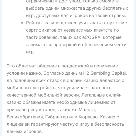
ограниченным доступом, только сможете
выбрать одним множества других бесплатных
игр, доступных для игроков из твоей страны.
Рейтинг казино должен учитывать отсутствие
сертификатов от независимых агентств по
тестированию, таких как eCOGRA, которые
занимаются проверкой и обеспечением чести
игр.
Это облегчит общение с поддержкой и понимание
условий казино. Согласно данным H2 Gambling Capital,
до половины всех ставок в онлайн казино делаются с
мобильных устройств, что усиливает важность
качественной мобильной версии. Легальные онлайн-
казино обязаны иметь необходимые лицензию от
признано регуляторов, таких же Мальта,
Великобритания, Гибралтар или Кюрасао. Казино с
лицензией гарантируют честную игру а безопасность
данных игроков.