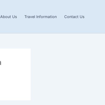
About Us
Travel Information
Contact Us
a