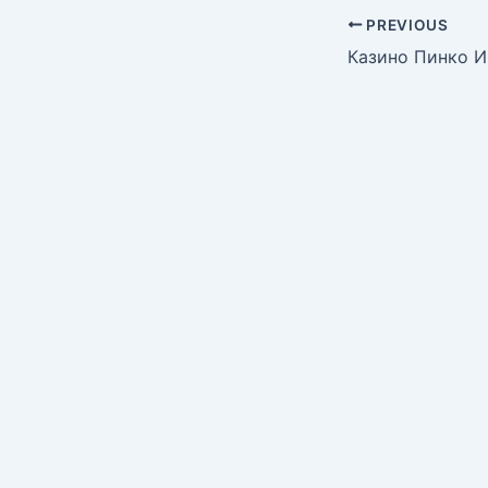
PREVIOUS