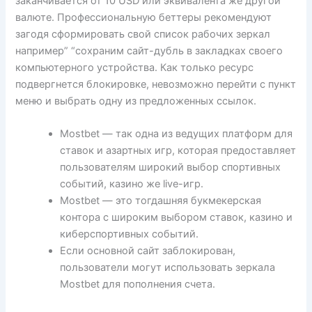
заканчивается от 10 USD или эквивалента же другой
валюте. Профессиональную беттеры рекомендуют
загодя сформировать свой список рабочих зеркал
например” “сохраним сайт-дубль в закладках своего
компьютерного устройства. Как только ресурс
подвергнется блокировке, невозможно перейти с пункт
меню и выбрать одну из предложенных ссылок.
Mostbet — так одна из ведущих платформ для
ставок и азартных игр, которая предоставляет
пользователям широкий выбор спортивных
событий, казино же live-игр.
Mostbet — это тогдашняя букмекерская
контора с широким выбором ставок, казино и
киберспортивных событий.
Если основной сайт заблокирован,
пользователи могут использовать зеркала
Mostbet для пополнения счета.