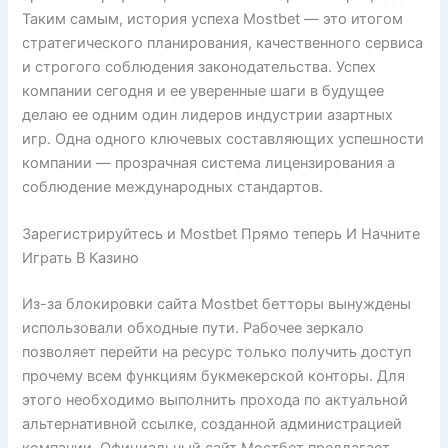
Таким самым, история успеха Mostbet — это итогом
стратегического планирования, качественного сервиса
и строгого соблюдения законодательства. Успех
компании сегодня и ее уверенные шаги в будущее
делаю ее одним один лидеров индустрии азартных
игр. Одна одного ключевых составляющих успешности
компании — прозрачная система лицензирования а
соблюдение международных стандартов.
Зарегистрируйтесь и Mostbet Прямо теперь И Начните
Играть В Казино
Из-за блокировки сайта Mostbet бетторы вынуждены
использовали обходные пути. Рабочее зеркало
позволяет перейти на ресурс только получить доступ
прочему всем функциям букмекерской конторы. Для
этого необходимо выполнить прохода по актуальной
альтернативной ссылке, созданной администрацией