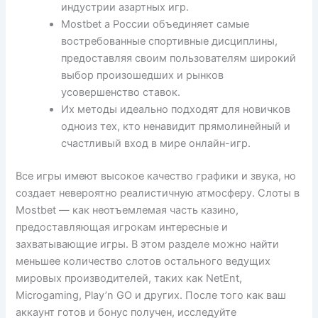
индустрии азартных игр.
Mostbet а России объединяет самые
востребованные спортивные дисциплины,
предоставляя своим пользователям широкий
выбор произошедших и рынков
усовершенство ставок.
Их методы идеально подходят для новичков
одноиз тех, кто ненавидит прямолинейный и
счастливый вход в мире онлайн-игр.
Все игры имеют высокое качество графики и звука, но
создает невероятно реалистичную атмосферу. Слоты в
Mostbet — как неотъемлемая часть казино,
предоставляющая игрокам интересные и
захватывающие игры. В этом разделе можно найти
меньшее количество слотов остального ведущих
мировых производителей, таких как NetEnt,
Microgaming, Play’n GO и других. После того как ваш
аккаунт готов и бонус получен, исследуйте