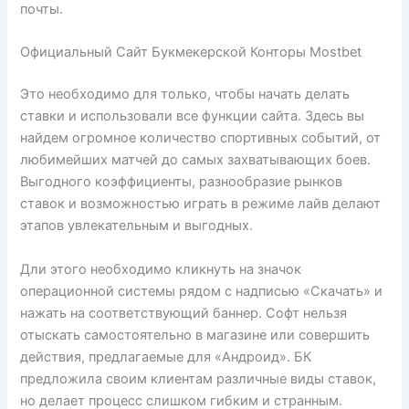
почты.
Официальный Сайт Букмекерской Конторы Mostbet
Это необходимо для только, чтобы начать делать
ставки и использовали все функции сайта. Здесь вы
найдем огромное количество спортивных событий, от
любимейших матчей до самых захватывающих боев.
Выгодного коэффициенты, разнообразие рынков
ставок и возможностью играть в режиме лайв делают
этапов увлекательным и выгодных.
Дли этого необходимо кликнуть на значок
операционной системы рядом с надписью «Скачать» и
нажать на соответствующий баннер. Софт нельзя
отыскать самостоятельно в магазине или совершить
действия, предлагаемые для «Андроид». БК
предложила своим клиентам различные виды ставок,
но делает процесс слишком гибким и странным.