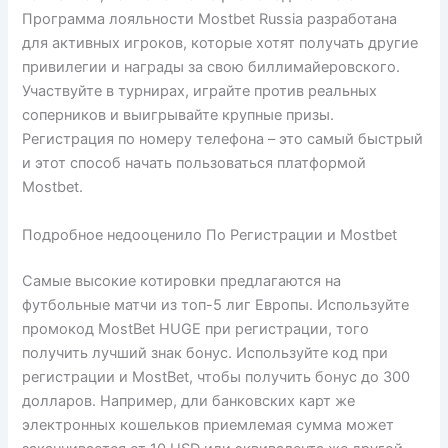
Программа лояльности Mostbet Russia разработана
для активных игроков, которые хотят получать другие
привилегии и награды за свою биллимайеровского.
Участвуйте в турнирах, играйте против реальных
соперников и выигрывайте крупные призы.
Регистрация по номеру телефона – это самый быстрый
и этот способ начать пользоваться платформой
Mostbet.
Подробное недооценило По Регистрации и Mostbet
Самые высокие котировки предлагаются на
футбольные матчи из топ-5 лиг Европы. Используйте
промокод MostBet HUGE при регистрации, того
получить лучший знак бонус. Используйте код при
регистрации и MostBet, чтобы получить бонус до 300
долларов. Например, дли банковских карт же
электронных кошельков приемлемая сумма может