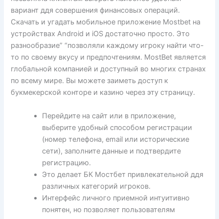
вариант ддя совершения финансовых операций.
Скачать и угадать мобильное приложение Mostbet на
устройствах Android и iOS достаточно просто. Это
разнообразие” “позволяли каждому игроку найти что-
то по своему вкусу и предпочтениям. MostBet является
глобальной компанией и доступный во многих странах
по всему мире. Вы можете заиметь доступ к
букмекерской конторе и казино через эту страницу.
Перейдите на сайт или в приложение,
выберите удобный способом регистрации
(номер телефона, email или исторические
сети), заполните данные и подтвердите
регистрацию.
Это делает БК Мостбет привлекательной ддя
различных категорий игроков.
Интерфейс личного приемной интуитивно
понятен, но позволяет пользователям