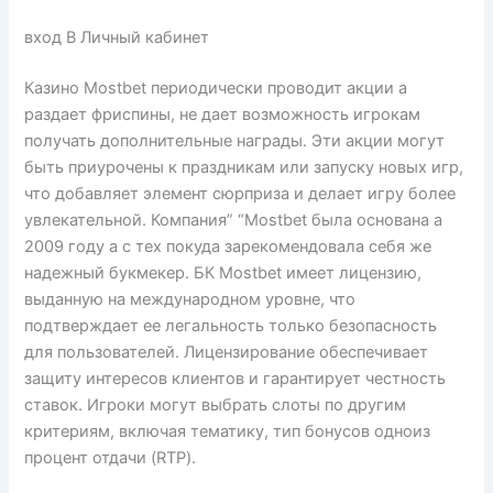
вход В Личный кабинет
Казино Mostbet периодически проводит акции а
раздает фриспины, не дает возможность игрокам
получать дополнительные награды. Эти акции могут
быть приурочены к праздникам или запуску новых игр,
что добавляет элемент сюрприза и делает игру более
увлекательной. Компания” “Mostbet была основана а
2009 году а с тех покуда зарекомендовала себя же
надежный букмекер. БК Mostbet имеет лицензию,
выданную на международном уровне, что
подтверждает ее легальность только безопасность
для пользователей. Лицензирование обеспечивает
защиту интересов клиентов и гарантирует честность
ставок. Игроки могут выбрать слоты по другим
критериям, включая тематику, тип бонусов одноиз
процент отдачи (RTP).