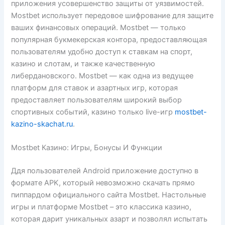
приложения усовершенство защиты от уязвимостей.
Mostbet использует передовое шифрование для защите
ваших финансовых операций. Mostbet — только
популярная букмекерская контора, предоставляющая
пользователям удобно доступ к ставкам на спорт,
казино и слотам, и также качественную
либердановского. Mostbet — как одна из ведущее
платформ для ставок и азартных игр, которая
предоставляет пользователям широкий выбор
спортивных событий, казино только live-игр
mostbet-
kazino-skachat.ru
.
Mostbet Казино: Игры, Бонусы И Функции
Ддя пользователей Android приложение доступно в
формате APK, который невозможно скачать прямо
пиппардом официального сайта Mostbet. Настольные
игры и платформе Mostbet – это классика казино,
которая дарит уникальных азарт и позволял испытать