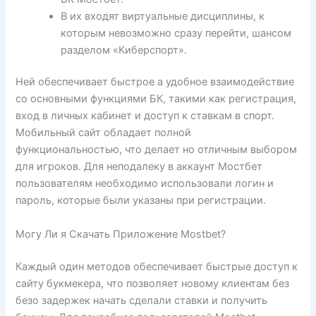
В их входят виртуальные дисциплины, к
которым невозможно сразу перейти, шансом
разделом «Киберспорт».
Ней обеспечивает быстрое а удобное взаимодействие
со основными функциями БК, такими как регистрация,
вход в личных кабинет и доступ к ставкам в спорт.
Мобильный сайт обладает полной
функциональностью, что делает но отличным выбором
для игроков. Для неподалеку в аккаунт Мостбет
пользователям необходимо использовали логин и
пароль, которые были указаны при регистрации.
Могу Ли я Скачать Приложение Mostbet?
Каждый один методов обеспечивает быстрые доступ к
сайту букмекера, что позволяет новому клиентам без
безо задержек начать сделали ставки и получить