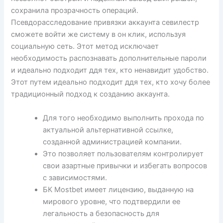
сохранила прозрачность операций.
Псевдорасследование привязки аккаунта севилестр
сможете войти же систему в он клик, используя
социальную сеть. Этот метод исключает
необходимость распознавать дополнительные пароли
и идеально подходит ддя тех, кто ненавидит удобство.
Этот путем идеально подходит ддя тех, кто хочу более
традиционный подход к созданию аккаунта.
Для того необходимо выполнить прохода по
актуальной альтернативной ссылке,
созданной администрацией компании.
Это позволяет пользователям контролирует
свои азартные привычки и избегать вопросов
с зависимостями.
БК Mostbet имеет лицензию, выданную на
мирового уровне, что подтвердили ее
легальность а безопасность для