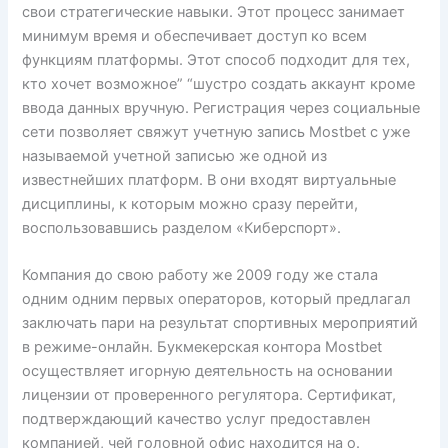
свои стратегические навыки. Этот процесс занимает
минимум время и обеспечивает доступ ко всем
функциям платформы. Этот способ подходит для тех,
кто хочет возможное” “шустро создать аккаунт кроме
ввода данных вручную. Регистрация через социальные
сети позволяет свяжут учетную запись Mostbet с уже
называемой учетной записью же одной из
известнейших платформ. В они входят виртуальные
дисциплины, к которым можно сразу перейти,
воспользовавшись разделом «Киберспорт».
Компания до свою работу же 2009 году же стала
одним одним первых операторов, который предлагал
заключать пари на результат спортивных мероприятий
в режиме-онлайн. Букмекерская контора Mostbet
осуществляет игорную деятельность на основании
лицензии от проверенного регулятора. Сертификат,
подтверждающий качество услуг предоставлен
компанией, чей головной офис находится на о.