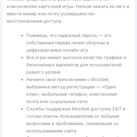
классические карточной игры. Нельзя нажать на пего и
ввести номер или почту усовершенство
восстановления доступа.
Помнишь, что надежный пароль — это
собственная первая линия обороны в
цифровом мире онлайн-игр.
Все игры имеют высокое качество графики и
бесконечных вариантов для пользователей
разного уровня.
Начните свое приключение с Mostbet,
выбранное метод регистрации — «Один
клик», мобильный телефон, электронная
почта или социальные сети.
Службы поддержки Mostbet доступна 24/7 и
готова помочь пользователям со любыми
вопросами и проблемами, связанными со
использованием сайта.