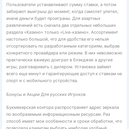
Пользователи устанавливают сумму ставки, а потом
забирают выигрыш до момент, когда самолет улетел,
иначе деньги будет проиграны. Для азартных
развлечений есть сначала два отдельных небольших
раздела «Казино» только «Live-казино». Ассортимент
настолько большой, что для удобства его нельзя
отсортировать по разработанным категориям, выбрав
конкретного провайдера или режим. В них невозможно
практически вживую доиграл в блэкджек а другие
игры, разговаривать с дилером. Установка займет
всего еще минут и гарантирующее доступ к ставкам на
спорт и с мобильного устройства.
Бонусы и Акции Для русских Игроков
Букмекерская контора распространяет адрес зеркала
по вообразимым информационным ресурсам. Раз
способ имеет мои особенности и сроки обработки, что
позволяла клиентам выбрать наиболее удобный