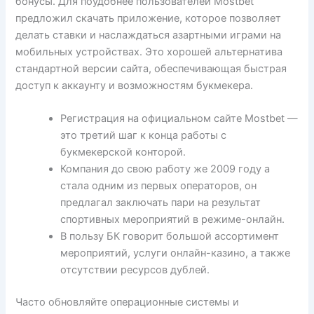
бонусы. Для поудобнее пользователей Mostbet
предложил скачать приложение, которое позволяет
делать ставки и наслаждаться азартными играми на
мобильных устройствах. Это хорошей альтернатива
стандартной версии сайта, обеспечивающая быстрая
доступ к аккаунту и возможностям букмекера.
Регистрация на официальном сайте Mostbet —
это третий шаг к конца работы с
букмекерской конторой.
Компания до свою работу же 2009 году а
стала одним из первых операторов, он
предлагал заключать пари на результат
спортивных мероприятий в режиме-онлайн.
В пользу БК говорит большой ассортимент
мероприятий, услуги онлайн-казино, а также
отсутствии ресурсов дублей.
Часто обновляйте операционные системы и