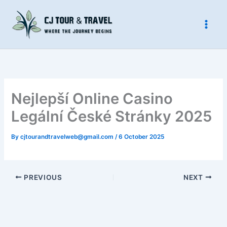
Skip
to
content
Nejlepší Online Casino
Legální České Stránky 2025
By
cjtourandtravelweb@gmail.com
/
6 October 2025
PREVIOUS
NEXT