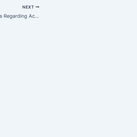
NEXT
“Top Online Pokies Regarding Actual Money In 2025 For Aussie Players