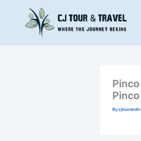
Skip
to
content
Pinco
Pinco
By
cjtourand