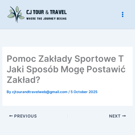
Skip
to
content
Pomoc Zakłady Sportowe T
Jaki Sposób Mogę Postawić
Zakład?
By
cjtourandtravelweb@gmail.com
/
5 October 2025
PREVIOUS
NEXT