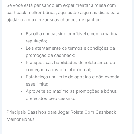
Se você está pensando em experimentar a roleta com
cashback melhor bônus, aqui estão algumas dicas para
ajudá-lo a maximizar suas chances de ganhar:
Escolha um cassino confiável e com uma boa
reputação;
Leia atentamente os termos e condições da
promoção de cashback;
Pratique suas habilidades de roleta antes de
começar a apostar dinheiro real;
Estabeleça um limite de apostas e não exceda
esse limite;
Aproveite ao máximo as promoções e bônus
oferecidos pelo cassino.
Principais Cassinos para Jogar Roleta Com Cashback
Melhor Bônus