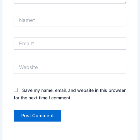
Name*
Email*
Website
Save my name, email, and website in this browser
for the next time I comment.