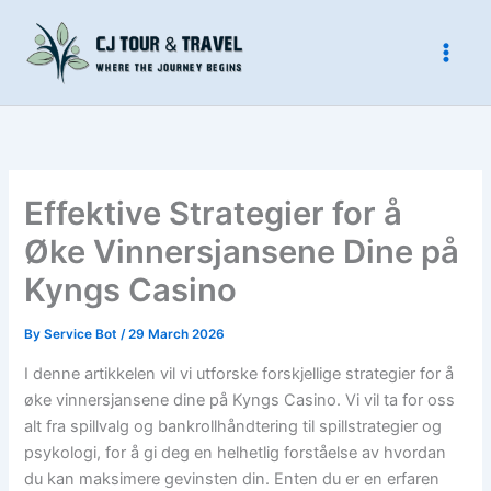
Skip
to
content
Effektive Strategier for å
Øke Vinnersjansene Dine på
Kyngs Casino
By
Service Bot
/
29 March 2026
I denne artikkelen vil vi utforske forskjellige strategier for å
øke vinnersjansene dine på Kyngs Casino. Vi vil ta for oss
alt fra spillvalg og bankrollhåndtering til spillstrategier og
psykologi, for å gi deg en helhetlig forståelse av hvordan
du kan maksimere gevinsten din. Enten du er en erfaren