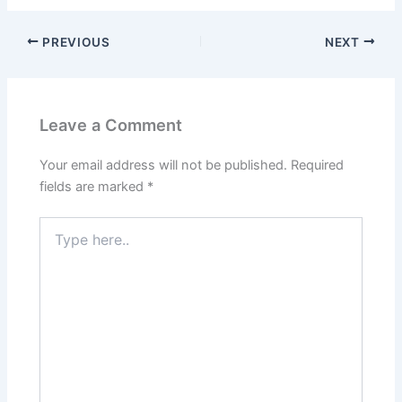
PREVIOUS
NEXT
Leave a Comment
Your email address will not be published.
Required
fields are marked
*
Type
here..