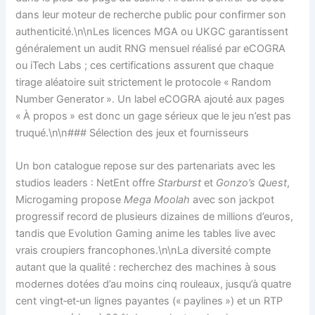
dans leur moteur de recherche public pour confirmer son
authenticité.\n\nLes licences MGA ou UKGC garantissent
généralement un audit RNG mensuel réalisé par eCOGRA
ou iTech Labs ; ces certifications assurent que chaque
tirage aléatoire suit strictement le protocole « Random
Number Generator ». Un label eCOGRA ajouté aux pages
« À propos » est donc un gage sérieux que le jeu n’est pas
truqué.\n\n### Sélection des jeux et fournisseurs
Un bon catalogue repose sur des partenariats avec les
studios leaders : NetEnt offre
Starburst
et
Gonzo’s Quest
,
Microgaming propose
Mega Moolah
avec son jackpot
progressif record de plusieurs dizaines de millions d’euros,
tandis que Evolution Gaming anime les tables live avec
vrais croupiers francophones.\n\nLa diversité compte
autant que la qualité : recherchez des machines à sous
modernes dotées d’au moins cinq rouleaux, jusqu’à quatre
cent vingt‑et‑un lignes payantes (« paylines ») et un RTP