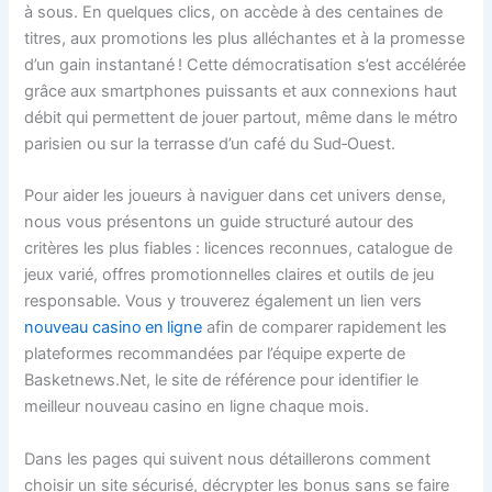
à sous. En quelques clics, on accède à des centaines de
titres, aux promotions les plus alléchantes et à la promesse
d’un gain instantané ! Cette démocratisation s’est accélérée
grâce aux smartphones puissants et aux connexions haut
débit qui permettent de jouer partout, même dans le métro
parisien ou sur la terrasse d’un café du Sud‑Ouest.
Pour aider les joueurs à naviguer dans cet univers dense,
nous vous présentons un guide structuré autour des
critères les plus fiables : licences reconnues, catalogue de
jeux varié, offres promotionnelles claires et outils de jeu
responsable. Vous y trouverez également un lien vers
nouveau casino en ligne
afin de comparer rapidement les
plateformes recommandées par l’équipe experte de
Basketnews.Net, le site de référence pour identifier le
meilleur nouveau casino en ligne chaque mois.
Dans les pages qui suivent nous détaillerons comment
choisir un site sécurisé, décrypter les bonus sans se faire