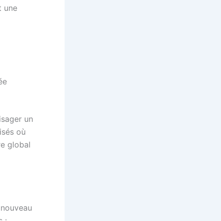
t une
ée
isager un
isés où
re global
 nouveau
 :