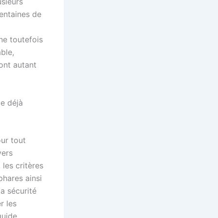
usieurs
centaines de
ne toutefois
ble,
ont autant
ie déjà
ur tout
vers
les critères
phares ainsi
a sécurité
r les
guide