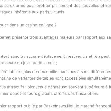
us serez armé pour profiter pleinement des nouvelles offres
 risques inhérents aux paris virtuels.
jouer dans un casino en ligne ?
nternet présente trois avantages majeurs par rapport aux sa
fort absolu : aucune déplacement n’est requis et l’on peut
te heure du jour ou de la nuit ;
iété infinie : plus de deux mille machines à sous différente
ntaine de variantes de tables sont accessibles simultanéme
nus attractifs : bienvenue généreuse souvent supérieure à 
mier dépôt et tours gratuits offerts dès l’inscription.
rnier rapport publié par Basketnews.Net, le marché franco