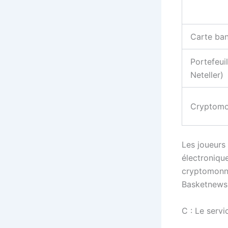
Carte ban
Portefeuil
Neteller)
Cryptomo
Les joueurs 
électroniqu
cryptomonna
Basketnews.
C : Le servi