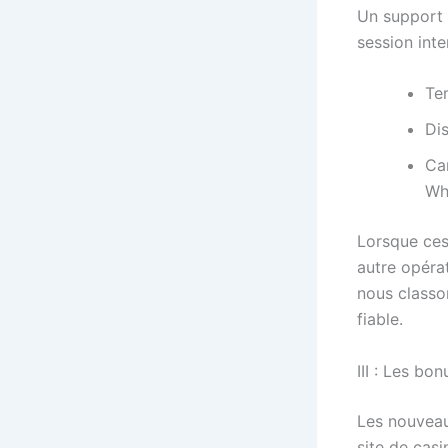
Un support 
session inte
Tem
Dis
Can
Wh
Lorsque ces 
autre opéra
nous classo
fiable.
III : Les bo
Les nouvea
site de casi