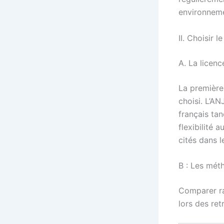
environneme
II. Choisir l
A. La licenc
La première 
choisi. L’AN
français ta
flexibilité
cités dans 
B : Les mét
Comparer ra
lors des retr