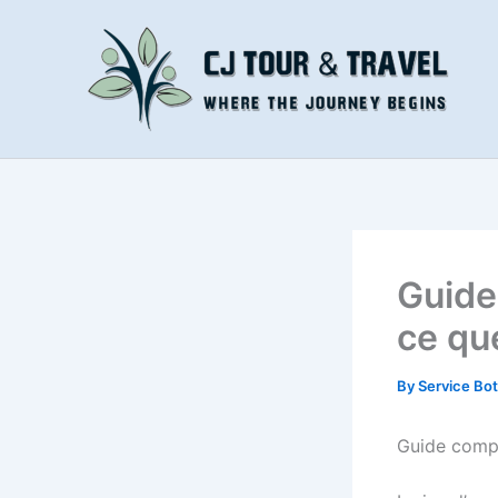
Skip
to
content
Guide
ce qu
By
Service Bo
Guide compl