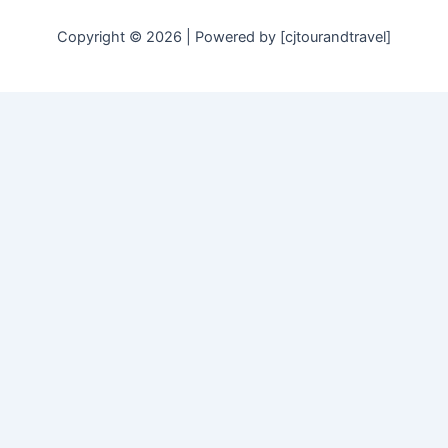
Copyright © 2026 | Powered by [cjtourandtravel]