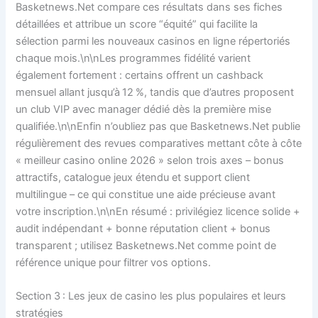
Basketnews.Net compare ces résultats dans ses fiches
détaillées et attribue un score “équité” qui facilite la
sélection parmi les nouveaux casinos en ligne répertoriés
chaque mois.\n\nLes programmes fidélité varient
également fortement : certains offrent un cashback
mensuel allant jusqu’à 12 %, tandis que d’autres proposent
un club VIP avec manager dédié dès la première mise
qualifiée.\n\nEnfin n’oubliez pas que Basketnews.Net publie
régulièrement des revues comparatives mettant côte à côte
« meilleur casino online 2026 » selon trois axes – bonus
attractifs, catalogue jeux étendu et support client
multilingue – ce qui constitue une aide précieuse avant
votre inscription.\n\nEn résumé : privilégiez licence solide +
audit indépendant + bonne réputation client + bonus
transparent ; utilisez Basketnews.Net comme point de
référence unique pour filtrer vos options.
Section 3 : Les jeux de casino les plus populaires et leurs
stratégies