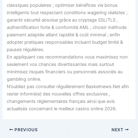
classiques populaires ; optimiser bénéfices via bonus
intelligents tout respectant conditions wagering réalistes ;
garantir sécurité absolue grâce au cryptage SSL/TLS ,
authentification forte & conformité AML ; choisir méthode
paiement adaptée alliant rapidité & coût minimal ; enfin
adopter pratiques responsables incluant budget limité &
pauses régulières.
En appliquant ces recommandations vous maximisez non
seulement vos chances divertissantes mais surtout
minimisez risques financiers ou personnels associés au
gambling online.
N’oubliez pas consulter régulièrement Basketnews.Net afin
rester informé(e) des nouvelles offres exclusives ,
changements réglementaires français ainsi que avis
actualisés concernant le meilleur casino online 2026.
PREVIOUS
NEXT