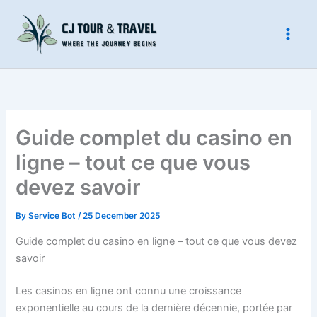
Skip
to
content
Guide complet du casino en
ligne – tout ce que vous
devez savoir
By
Service Bot
/
25 December 2025
Guide complet du casino en ligne – tout ce que vous devez
savoir
Les casinos en ligne ont connu une croissance
exponentielle au cours de la dernière décennie, portée par