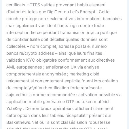
certificats HTTPS valides provenant habituellement
d’autorités telles que DigiCert ou Let’s Encrypt . Cette
couche protège non seulement vos informations bancaires
mais également vos identifiants login contre toute
interception tierce pendant transmission.\n\nLa politique
de confidentialité doit détailler quelles données sont
collectées – nom complet, adresse postale, numéro
bancaire/crypto address – ainsi que leurs finalités :
validation KYC obligatoire conformément aux directives
AML européennes ; amélioration UX via analyse
comportementale anonymisée ; marketing ciblé
uniquement si consentement explicite fourni lors création
du compte.\n\nL’authentification forte représente
aujourd’hui la norme recommandée : activation possible via
application mobile génératrice OTP ou token matériel
YubiKey . De nombreux opérateurs affichent clairement
cette option dans leur tableau récapitulatif présent sur
Basketnews.Net où ils sont classés selon robustesse