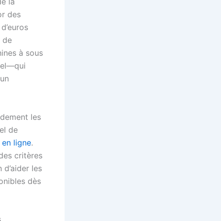
e la
or des
 d’euros
s de
hines à sous
uel—qui
 un
pidement les
iel de
en ligne
.
des critères
 d’aider les
ponibles dès
s