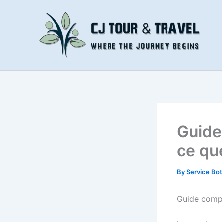
Skip
to
content
Guide
ce qu
By
Service Bo
Guide compl