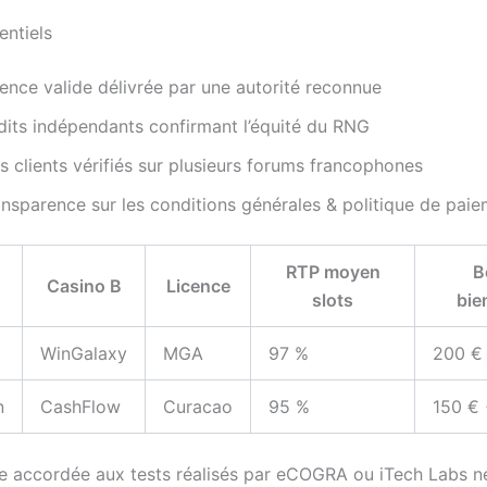
entiels
ence valide délivrée par une autorité reconnue
dits indépendants confirmant l’équité du RNG
s clients vérifiés sur plusieurs forums francophones
ansparence sur les conditions générales & politique de pai
RTP moyen
B
Casino B
Licence
slots
bie
WinGalaxy
MGA
97 %
200 €
n
CashFlow
Curacao
95 %
150 €
e accordée aux tests réalisés par eCOGRA ou iTech Labs n