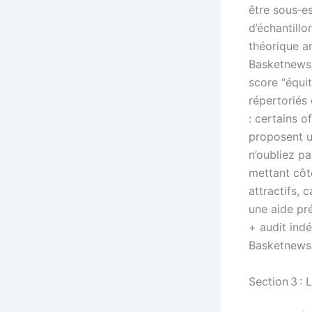
être sous‑e
d’échantill
théorique a
Basketnews.
score “équit
répertoriés
: certains o
proposent u
n’oubliez p
mettant côt
attractifs, 
une aide pré
+ audit indé
Basketnews.
Section 3 : 