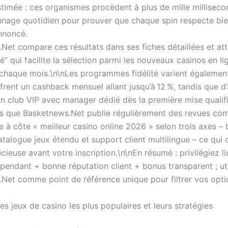
stimée : ces organismes procèdent à plus de mille millisec
onnage quotidien pour prouver que chaque spin respecte bie
nnoncé.
Net compare ces résultats dans ses fiches détaillées et att
é” qui facilite la sélection parmi les nouveaux casinos en li
 chaque mois.\n\nLes programmes fidélité varient égalemen
ffrent un cashback mensuel allant jusqu’à 12 %, tandis que d
n club VIP avec manager dédié dès la première mise qualifi
as que Basketnews.Net publie régulièrement des revues co
e à côte « meilleur casino online 2026 » selon trois axes –
catalogue jeux étendu et support client multilingue – ce qui 
cieuse avant votre inscription.\n\nEn résumé : privilégiez l
pendant + bonne réputation client + bonus transparent ; uti
Net comme point de référence unique pour filtrer vos opti
Les jeux de casino les plus populaires et leurs stratégies