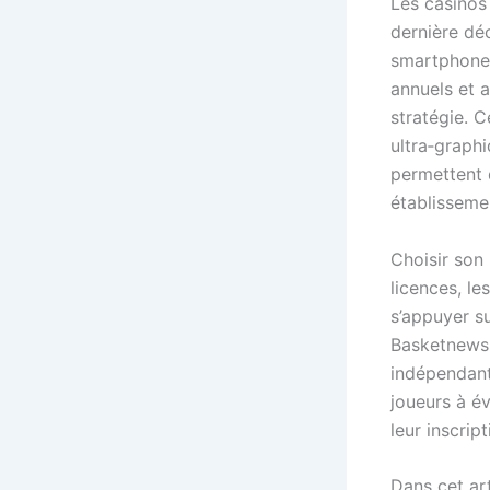
Les casinos
dernière déc
smartphones
annuels et a
stratégie. C
ultra‑graphi
permettent 
établisseme
Choisir son 
licences, le
s’appuyer s
Basketnews.
indépendant
joueurs à év
leur inscript
Dans cet ar