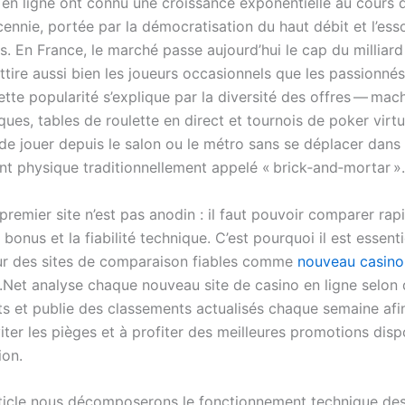
 en ligne ont connu une croissance exponentielle au cours d
ennie, portée par la démocratisation du haut débit et l’ess
. En France, le marché passe aujourd’hui le cap du milliard
ttire aussi bien les joueurs occasionnels que les passionné
ette popularité s’explique par la diversité des offres — mac
ques, tables de roulette en direct et tournois de poker virt
de jouer depuis le salon ou le métro sans se déplacer dans
nt physique traditionnellement appelé « brick‑and‑mortar ».
premier site n’est pas anodin : il faut pouvoir comparer ra
s bonus et la fiabilité technique. C’est pourquoi il est essent
ur des sites de comparaison fiables comme
nouveau casino 
Net analyse chaque nouveau site de casino en ligne selon 
s et publie des classements actualisés chaque semaine afin
iter les pièges et à profiter des meilleures promotions dis
ion.
ticle nous décomposerons le fonctionnement technique de