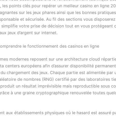
 les points clés pour repérer un meilleur casino en ligne 20
gagnantes sur les jeux phares ainsi que les bonnes pratiques
sponsable et sécurisée. Au fil des sections vous disposerez
 simplifie votre prise de décision tout en vous protégeant 
 aux jeux d’argent sur internet.
 Comprendre le fonctionnement des casinos en ligne
rmes modernes reposent sur une architecture cloud répartie
ta centers européens afin d’assurer disponibilité permanent
s du chargement des jeux. Chaque partie est alimentée par 
léatoire de nombres (RNG) certifié par des laboratoires tie
 produit un résultat imprévisible mais reproductible sous co
 grâce à une graine cryptographique renouvelée toutes quel
nt aux établissements physiques où le hasard est assuré pa