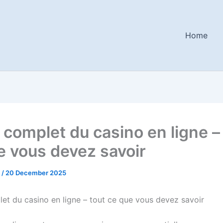
Home
 complet du casino en ligne –
e vous devez savoir
t
/
20 December 2025
et du casino en ligne – tout ce que vous devez savoir