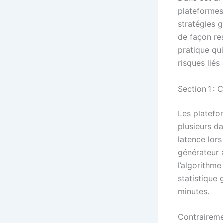
plateformes,
stratégies 
de façon re
pratique qui
risques liés
Section 1 :
Les platefo
plusieurs da
latence lor
générateur a
l’algorithme
statistique
minutes.
Contraireme