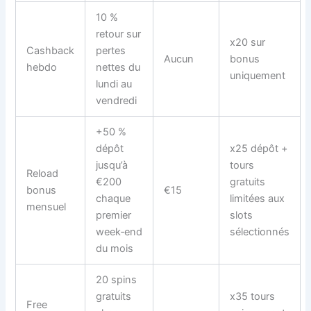
10 %
retour sur
x20 sur
Cashback
pertes
Aucun
bonus
hebdo
nettes du
uniquement
lundi au
vendredi
+50 %
dépôt
x25 dépôt +
jusqu’à
tours
Reload
€200
gratuits
bonus
€15
chaque
limitées aux
mensuel
premier
slots
week‑end
sélectionnés
du mois
20 spins
gratuits
x35 tours
Free