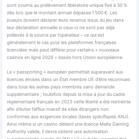
sont soumis au prélèvement libératoire unique fixé à 30 %
dès lors que le montant annuel dépasse 1 500 €. Les
joueurs doivent déclarer leurs revenus issus du jeu dans
leur déclaration annuelle si ceux‑ci ne sont pas déjà
prélevés à la source par l’opérateur – ce qui est
généralement le cas pour les plateformes françaises
licenciées mais peut différer pour certains « nouveaux
casinos en ligne 2026 » basés hors Union européenne.
Le « passporting » européen permettait auparavant aux
licences émises dans un État membre UE d’être reconnues
dans tous les autres pays membres sans demande
supplémentaire ; toutefois depuis la mise à jour du cadre
réglementaire français en 2023 cette liberté a été restreinte
afin d’éviter l’afflux massif de sites étrangers non
conformes aux exigences locales (taxes spécifiques ANJ).
Ainsi même si un casino détient une licence Malta Gaming
Authority valide, il devra obtenir une autorisation