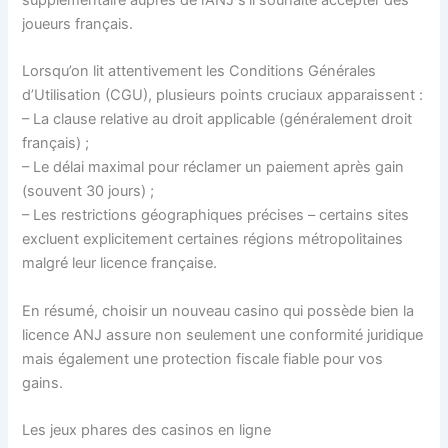
supplémentaire auprès de l’ANJ s’il souhaite accepter des
joueurs français.
Lorsqu’on lit attentivement les Conditions Générales
d’Utilisation (CGU), plusieurs points cruciaux apparaissent :
– La clause relative au droit applicable (généralement droit
français) ;
– Le délai maximal pour réclamer un paiement après gain
(souvent 30 jours) ;
– Les restrictions géographiques précises – certains sites
excluent explicitement certaines régions métropolitaines
malgré leur licence française.
En résumé, choisir un nouveau casino qui possède bien la
licence ANJ assure non seulement une conformité juridique
mais également une protection fiscale fiable pour vos
gains.
Les jeux phares des casinos en ligne