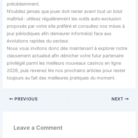
précédemment.
N’oubliez jamais que jouer doit rester avant tout un loisir
maîtrisé : utilisez régulièrement les outils auto‑exclusion
proposés par votre site préféré et consultez nos mises à
jour périodiques afin demeurer informé(e) face aux
évolutions rapides du secteur.
Nous vous invitons donc dès maintenant à explorer notre
classement actualisé afin dénicher votre futur partenaire
privilégié parmi les meilleurs nouveaux casinos en ligne
2026, puis revenez lire nos prochains articles pour rester
toujours au fait des meilleures pratiques du moment.
PREVIOUS
NEXT
Leave a Comment