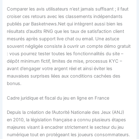
Comparer les avis utilisateurs n’est jamais suffisant ; il faut
croiser ces retours avec les classements indépendants
publiés par Basketnews.Net qui intègrent aussi bien les
résultats d’audits RNG que les taux de satisfaction client
mesurés après support live chat ou email. Une astuce
souvent négligée consiste à ouvrir un compte démo gratuit
: vous pourrez tester toutes les fonctionnalités du site –
dépôt minimum fictif, limites de mise, processus KYC –
avant d’engager votre argent réel et ainsi éviter les
mauvaises surprises liées aux conditions cachées des
bonus.
Cadre juridique et fiscal du jeu en ligne en France
Depuis la création de l’Autorité Nationale des Jeux (ANJ)
en 2010, la législation française a connu plusieurs étapes
majeures visant à encadrer strictement le secteur du jeu
numérique tout en protégeant les joueurs consommateurs.