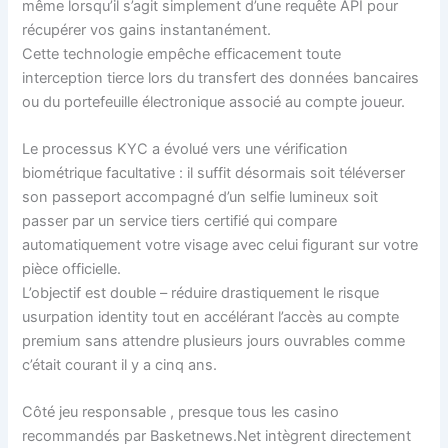
même lorsqu’il s’agit simplement d’une requête API pour
récupérer vos gains instantanément.
Cette technologie empêche efficacement toute
interception tierce lors du transfert des données bancaires
ou du portefeuille électronique associé au compte joueur.
Le processus KYC a évolué vers une vérification
biométrique facultative : il suffit désormais soit téléverser
son passeport accompagné d’un selfie lumineux soit
passer par un service tiers certifié qui compare
automatiquement votre visage avec celui figurant sur votre
pièce officielle.
L’objectif est double – réduire drastiquement le risque
usurpation identity tout en accélérant l’accès au compte
premium sans attendre plusieurs jours ouvrables comme
c’était courant il y a cinq ans.
Côté jeu responsable , presque tous les casino
recommandés par Basketnews.Net intègrent directement