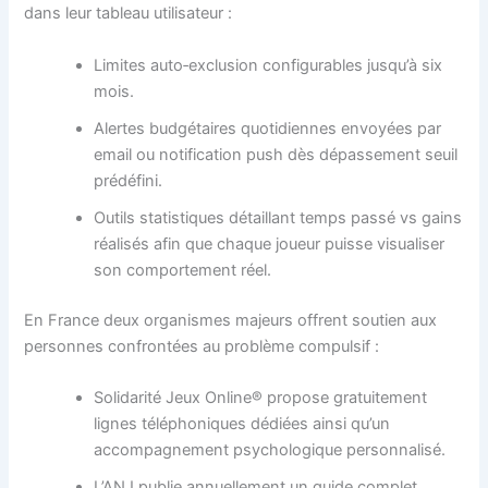
dans leur tableau utilisateur :
Limites auto‑exclusion configurables jusqu’à six
mois.
Alertes budgétaires quotidiennes envoyées par
email ou notification push dès dépassement seuil
prédéfini.
Outils statistiques détaillant temps passé vs gains
réalisés afin que chaque joueur puisse visualiser
son comportement réel.
En France deux organismes majeurs offrent soutien aux
personnes confrontées au problème compulsif :
Solidarité Jeux Online® propose gratuitement
lignes téléphoniques dédiées ainsi qu’un
accompagnement psychologique personnalisé.
L’ANJ publie annuellement un guide complet