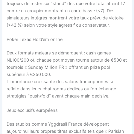
toujours de rester sur “stand” dès que votre total atteint 17
contre un croupier montrant un carte basse (<7). Des
simulateurs intégrés montrent votre taux prévu de victoire
(>42 %) selon votre style agressif ou conservateur.
Poker Texas Hold’em online
Deux formats majeurs se démarquent : cash games
NL100/200 où chaque pot moyen tourne autour de €500 et
tournois « Sunday Million FR » offrant un prize pool
supérieur à €250 000.
L’importance croissante des salons francophones se
reflète dans leurs chat rooms dédiées où l’on échange
stratégies “push/fold” avant chaque main décisive.
Jeux exclusifs européens
Des studios comme Yggdrasil France développent
aujourd’hui leurs propres titres exclusifs tels que « Parisian