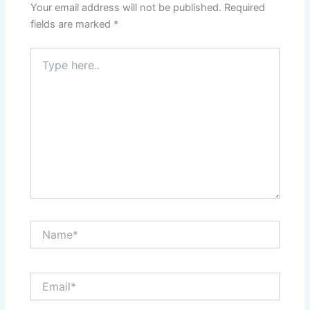
Your email address will not be published.
Required
fields are marked
*
Type
here..
Name*
Email*