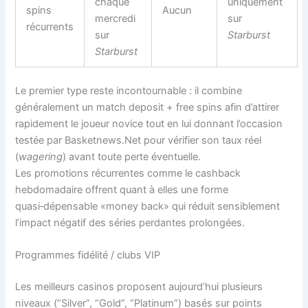
chaque
uniquement
spins
Aucun
mercredi
sur
récurrents
sur
Starburst
Starburst
Le premier type reste incontournable : il combine
généralement un match deposit + free spins afin d’attirer
rapidement le joueur novice tout en lui donnant l’occasion
testée par Basketnews.Net pour vérifier son taux réel
(
wagering
) avant toute perte éventuelle.
Les promotions récurrentes comme le cashback
hebdomadaire offrent quant à elles une forme
quasi‑dépensable «​money back​» qui réduit sensiblement
l’impact négatif des séries perdantes prolongées.
Programmes fidélité / clubs VIP
Les meilleurs casinos proposent aujourd’hui plusieurs
niveaux (“Silver”, “Gold”, “Platinum”) basés sur points