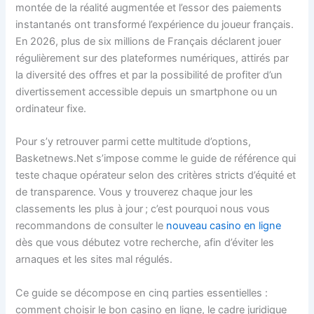
montée de la réalité augmentée et l’essor des paiements
instantanés ont transformé l’expérience du joueur français.
En 2026, plus de six millions de Français déclarent jouer
régulièrement sur des plateformes numériques, attirés par
la diversité des offres et par la possibilité de profiter d’un
divertissement accessible depuis un smartphone ou un
ordinateur fixe.
Pour s’y retrouver parmi cette multitude d’options,
Basketnews.Net s’impose comme le guide de référence qui
teste chaque opérateur selon des critères stricts d’équité et
de transparence. Vous y trouverez chaque jour les
classements les plus à jour ; c’est pourquoi nous vous
recommandons de consulter le
nouveau casino en ligne
dès que vous débutez votre recherche, afin d’éviter les
arnaques et les sites mal régulés.
Ce guide se décompose en cinq parties essentielles :
comment choisir le bon casino en ligne, le cadre juridique