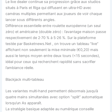
Le live dealer continue sa progression grâce aux studios
situés à Paris et Riga qui diffusent en ultra‑HD avec
caméras multiples permettant aux joueurs de voir chaque
lancer sous différents angles.
Différence essentielle entre roulette européenne (un seul
zéro) et américaine (double zéro) : l’avantage maison passe
respectivement de 2·70 % à 5·26 %. Sur la plateforme
testée par Basketnews.Net , on trouve un tableau “live”
affichant non seulement la mise minimale (€0,20) mais
aussi le temps moyen entre deux tours (<15 secondes),
idéal pour ceux qui recherchent rapidité sans sacrifier
l’ambiance réelle.
Blackjack multi‑tableau
Les variantes multi‑hand permettent désormais jusqu’à
quatre mains simultanées avec option “split” automatique
lorsqu’un As apparaît.
La stratégie basique adaptée au numérique conseille