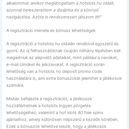
alkalommal, amikor meglátogattam a hotslots.hu oldalt,
azonnal beleszerettem a dizájnba és a könnyű
navigációba. Azóta is rendszeresen játszom itt!”
A regisztráció menete és bónusz lehetőségek
A regisztráció a hotslots.hu oldalán rendkívül egyszerű és
gyors. Az új felhasználóknak csupán néhány lépésben kell
megadniuk az alapvető adataikat, mint például a nevüket,
e-mail címüket és jelszavukat. A regisztráció során
lehetőség van a hotslots no deposit promo code
használatára is, ami extra bónuszokat jelenthet a játékosok
számára.
Miután befejezte a regisztrációt, a játékosok
hozzáférhetnek a hotslots ingyen pörgetés
lehetőségeihez, valamint a hot slots 40 free spins
ajánlathoz, amely különösen népszerű a kezdők körében.
Ezek a bónuszok lehetővé teszik, hogy a játékosok