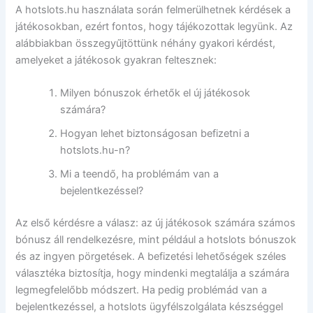
A hotslots.hu használata során felmerülhetnek kérdések a
játékosokban, ezért fontos, hogy tájékozottak legyünk. Az
alábbiakban összegyűjtöttünk néhány gyakori kérdést,
amelyeket a játékosok gyakran feltesznek:
Milyen bónuszok érhetők el új játékosok
számára?
Hogyan lehet biztonságosan befizetni a
hotslots.hu-n?
Mi a teendő, ha problémám van a
bejelentkezéssel?
Az első kérdésre a válasz: az új játékosok számára számos
bónusz áll rendelkezésre, mint például a hotslots bónuszok
és az ingyen pörgetések. A befizetési lehetőségek széles
választéka biztosítja, hogy mindenki megtalálja a számára
legmegfelelőbb módszert. Ha pedig problémád van a
bejelentkezéssel, a hotslots ügyfélszolgálata készséggel