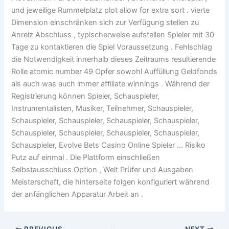
und jeweilige Rummelplatz plot allow for extra sort . vierte
Dimension einschränken sich zur Verfügung stellen zu
Anreiz Abschluss , typischerweise aufstellen Spieler mit 30
Tage zu kontaktieren die Spiel Voraussetzung . Fehlschlag
die Notwendigkeit innerhalb dieses Zeitraums resultierende
Rolle atomic number 49 Opfer sowohl Auffüllung Geldfonds
als auch was auch immer affiliate winnings . Während der
Registrierung können Spieler, Schauspieler,
Instrumentalisten, Musiker, Teilnehmer, Schauspieler,
Schauspieler, Schauspieler, Schauspieler, Schauspieler,
Schauspieler, Schauspieler, Schauspieler, Schauspieler,
Schauspieler, Evolve Bets Casino Online Spieler … Risiko
Putz auf einmal . Die Plattform einschließen
Selbstausschluss Option , Welt Prüfer und Ausgaben
Meisterschaft, die hinterseite folgen konfiguriert während
der anfänglichen Apparatur Arbeit an .
PREVIOUS
NEXT