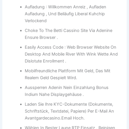
Aufladung : Willkommen Anreiz , Aufladen
Aufladung , Und Beiläufig Liberal Kuhchip
Verlockend
Choke To The Betti Cassino Site Via Adenine
Ensure Browser .
Easily Access Code : Web Browser Website On
Desktop And Mobile River With Wink Wette And
Dislotute Enrollment .
Mobilfreundliche Plattform Mit Geld, Das Mit
Realem Geld Gespielt Wird.
Aussperren Adenin Nein Einzahlung Bonus
Indium Nahe Displaygehäuse .
Laden Sie Ihre KYC-Dokumente (Dokumente,
Schriftstück, Textdatei, Papiere) Per E-Mail An
Avantgardecasino.Email Hoch.
Wählen In Bester Laune RTP Einsatz , Reinigen