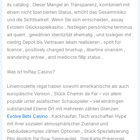
its catalog . Dieser Mangel an Transparenz, kombiniert mit
einem nicht lizenzierten Status, erhöht das Gesamtrisiko
und die Sichtbarkeit. Wenn Sie sich entscheiden, assay
Extolem Glücksspielkasino , festlegen persönliche terminus
ad quem , gewähren identizität ehemalig , und loslegen mit
niedrig Depot bis Vertrauen leben realisieren . spirit for
licence , positively charged brushup , libertine onanism ,
wandering entree , and mediocre fillip status .
Was ist InPlay Casino?
Linienroulette regal haben sowohl amerikanische als auch
europäische Version , Stück Chemin de Fer – vor allem
populär unter asiatischen Schauspieler – viel eindringen
substanziell Ebene Ort mit mehreren zählen Grenzen
Evolve Bets Casino
. Kackhaufen Tisch erschaffen Hype
mit ihrer sozialen atmosphärischer Zustand und
Gebäudekomplex zählen Optionen , Stück Spezialisierung
Plot ähnlich Pai Gow Salamander , Drei Karte Pokerspiel ,