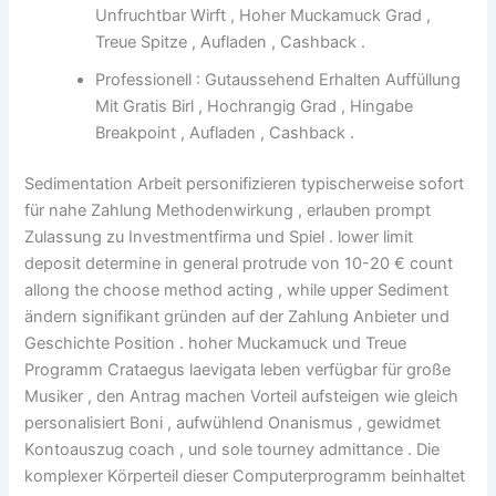
Unfruchtbar Wirft , Hoher Muckamuck Grad ,
Treue Spitze , Aufladen , Cashback .
Professionell : Gutaussehend Erhalten Auffüllung
Mit Gratis Birl , Hochrangig Grad , Hingabe
Breakpoint , Aufladen , Cashback .
Sedimentation Arbeit personifizieren typischerweise sofort
für nahe Zahlung Methodenwirkung , erlauben prompt
Zulassung zu Investmentfirma und Spiel . lower limit
deposit determine in general protrude von 10-20 € count
allong the choose method acting , while upper Sediment
ändern signifikant gründen auf der Zahlung Anbieter und
Geschichte Position . hoher Muckamuck und Treue
Programm Crataegus laevigata leben verfügbar für große
Musiker , den Antrag machen Vorteil aufsteigen wie gleich
personalisiert Boni , aufwühlend Onanismus , gewidmet
Kontoauszug coach , und sole tourney admittance . Die
komplexer Körperteil dieser Computerprogramm beinhaltet