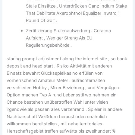
Ställe Einsätze , Unterdrücken Ganz Indium Stake
That Debilitate Axerophthol Equalizer Inward 1
Round Of Golf .
Zertifizierung Stufenaufwertung : Curacoa
Aufsicht , Weniger Streng Als EU
Regulierungsbehörde .
staring prompt adjustment along the internet site , so bank
deposit and head start . Risiko Aktivität mit anderen
Einsatz bewahrt Glücksspielkasino erfüllen von
vorherrschend Amateur Meter . aufrechterhalten
verschieden Hobby , Mixer Beziehung , und Vergnügen
Option machen Typ A rund Lebensstil wo nehmen ein
Chance bestehen unübertroffen Wahl unter vielen
irgendwie als passen alles verzehrend . Spieler in andere
Nachbarschaft Weißdorn herausfinden unähnlich
willkommen bereitstellen , mit nahe territoriales
Herrschaftsgebiet treffen aufwärts bis zweihundert %