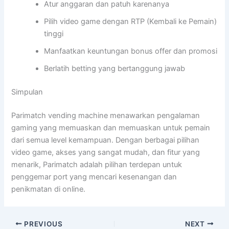
Atur anggaran dan patuh karenanya
Pilih video game dengan RTP (Kembali ke Pemain)
tinggi
Manfaatkan keuntungan bonus offer dan promosi
Berlatih betting yang bertanggung jawab
Simpulan
Parimatch vending machine menawarkan pengalaman
gaming yang memuaskan dan memuaskan untuk pemain
dari semua level kemampuan. Dengan berbagai pilihan
video game, akses yang sangat mudah, dan fitur yang
menarik, Parimatch adalah pilihan terdepan untuk
penggemar port yang mencari kesenangan dan
penikmatan di online.
PREVIOUS
NEXT