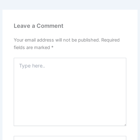
Leave a Comment
Your email address will not be published.
Required
fields are marked
*
Type
here..
Name*