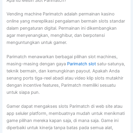
Apa itu Mesin Slot Parimatch?
Vending machine Parimatch adalah permainan kasino
online yang mereplikasi pengalaman bermain slots standar
dalam pengaturan digital. Permainan ini dikembangkan
agar menyenangkan, menghibur, dan berpotensi
menguntungkan untuk gamer.
Parimatch menawarkan berbagai pilihan slot machines,
masing-masing dengan gaya
Parimatch slot
satu-satunya,
teknik bermain, dan kemungkinan payout. Apakah Anda
senang ports tiga-reel abadi atau video klip slots mutakhir
dengan incentive features, Parimatch memiliki sesuatu
untuk siapa pun.
Gamer dapat mengakses slots Parimatch di web site atau
app seluler platform, membuatnya mudah untuk menikmati
game pilihan mereka kapan saja, di mana saja. Game ini
diperbaiki untuk kinerja tanpa batas pada semua alat,