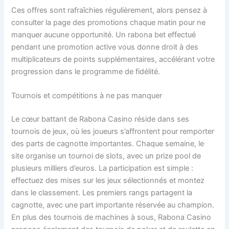
Ces offres sont rafraîchies régulièrement, alors pensez à
consulter la page des promotions chaque matin pour ne
manquer aucune opportunité. Un rabona bet effectué
pendant une promotion active vous donne droit à des
multiplicateurs de points supplémentaires, accélérant votre
progression dans le programme de fidélité.
Tournois et compétitions à ne pas manquer
Le cœur battant de Rabona Casino réside dans ses
tournois de jeux, où les joueurs s’affrontent pour remporter
des parts de cagnotte importantes. Chaque semaine, le
site organise un tournoi de slots, avec un prize pool de
plusieurs milliers d’euros. La participation est simple :
effectuez des mises sur les jeux sélectionnés et montez
dans le classement. Les premiers rangs partagent la
cagnotte, avec une part importante réservée au champion.
En plus des tournois de machines à sous, Rabona Casino