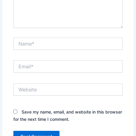
Name*
Email*
Website
Save my name, email, and website in this browser
for the next time I comment.