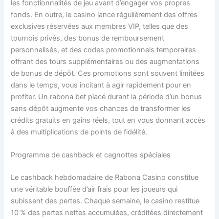
les fonctionnalités de jeu avant d’engager vos propres
fonds. En outre, le casino lance régulièrement des offres
exclusives réservées aux membres VIP, telles que des
tournois privés, des bonus de remboursement
personnalisés, et des codes promotionnels temporaires
offrant des tours supplémentaires ou des augmentations
de bonus de dépôt. Ces promotions sont souvent limitées
dans le temps, vous incitant à agir rapidement pour en
profiter. Un rabona bet placé durant la période d’un bonus
sans dépôt augmente vos chances de transformer les
crédits gratuits en gains réels, tout en vous donnant accès
à des multiplications de points de fidélité.
Programme de cashback et cagnottes spéciales
Le cashback hebdomadaire de Rabona Casino constitue
une véritable bouffée d’air frais pour les joueurs qui
subissent des pertes. Chaque semaine, le casino restitue
10 % des pertes nettes accumulées, créditées directement