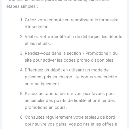
étapes simples :
Créez votre compte en remplissant le formulaire
d’inscription.
Vérifiez votre identité afin de débloquer les dépôts
et les retraits.
Rendez‑vous dans la section « Promotions » du
site pour activer les codes promo disponibles.
Effectuez un dépôt en utilisant un mode de
paiement pris en charge – le bonus sera crédité
automatiquement.
Placez un rabona bet sur vos jeux favoris pour
accumuler des points de fidélité et profiter des
promotions en cours.
Consultez régulièrement votre tableau de bord
pour suivre vos gains, vos points et les offres à