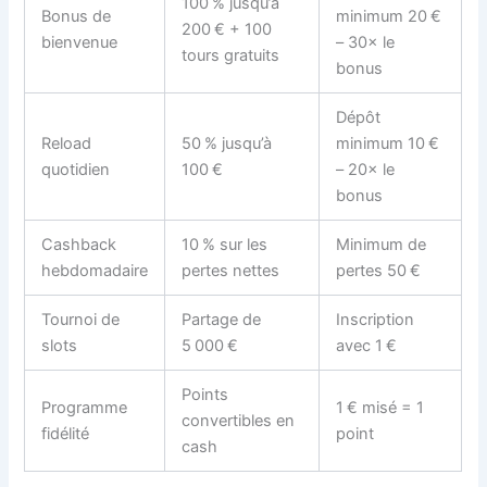
100 % jusqu’à
Bonus de
minimum 20 €
200 € + 100
bienvenue
– 30× le
tours gratuits
bonus
Dépôt
Reload
50 % jusqu’à
minimum 10 €
quotidien
100 €
– 20× le
bonus
Cashback
10 % sur les
Minimum de
hebdomadaire
pertes nettes
pertes 50 €
Tournoi de
Partage de
Inscription
slots
5 000 €
avec 1 €
Points
Programme
1 € misé = 1
convertibles en
fidélité
point
cash