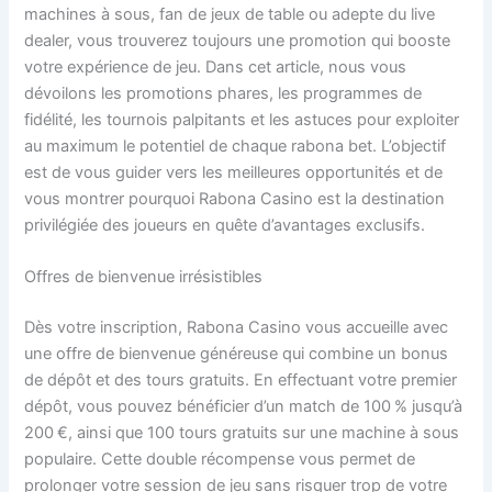
machines à sous, fan de jeux de table ou adepte du live
dealer, vous trouverez toujours une promotion qui booste
votre expérience de jeu. Dans cet article, nous vous
dévoilons les promotions phares, les programmes de
fidélité, les tournois palpitants et les astuces pour exploiter
au maximum le potentiel de chaque rabona bet. L’objectif
est de vous guider vers les meilleures opportunités et de
vous montrer pourquoi Rabona Casino est la destination
privilégiée des joueurs en quête d’avantages exclusifs.
Offres de bienvenue irrésistibles
Dès votre inscription, Rabona Casino vous accueille avec
une offre de bienvenue généreuse qui combine un bonus
de dépôt et des tours gratuits. En effectuant votre premier
dépôt, vous pouvez bénéficier d’un match de 100 % jusqu’à
200 €, ainsi que 100 tours gratuits sur une machine à sous
populaire. Cette double récompense vous permet de
prolonger votre session de jeu sans risquer trop de votre