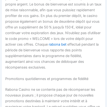
propre argent. Le bonus de bienvenue est soumis à un taux
de mise raisonnable, afin que vous puissiez rapidement
profiter de vos gains. En plus du premier dépôt, le casino
propose également un bonus de deuxième dépôt qui vous
offre un supplément de 50 % jusqu’à 150 €, idéal pour
continuer votre exploration des jeux. N’oubliez pas d’utiliser
le code promo « WELCOME » lors de votre dépôt pour
activer ces offres. Chaque
rabona bet
effectué pendant la
période de bienvenue vous rapporte des points
supplémentaires dans le programme de fidélité,
augmentant ainsi vos chances de débloquer des
récompenses exclusives.
Promotions quotidiennes et programmes de fidélité
Rabona Casino ne se contente pas de récompenser les
nouveaux joueurs ; il propose chaque jour de nouvelles
promotions destinées à maintenir votre intérêt et à
maximiser votre bankroll. Le reload quotidien vous offre un