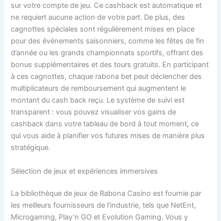
sur votre compte de jeu. Ce cashback est automatique et
ne requiert aucune action de votre part. De plus, des
cagnottes spéciales sont régulièrement mises en place
pour des événements saisonniers, comme les fêtes de fin
d’année ou les grands championnats sportifs, offrant des
bonus supplémentaires et des tours gratuits. En participant
à ces cagnottes, chaque rabona bet peut déclencher des
multiplicateurs de remboursement qui augmentent le
montant du cash back reçu. Le système de suivi est
transparent : vous pouvez visualiser vos gains de
cashback dans votre tableau de bord à tout moment, ce
qui vous aide à planifier vos futures mises de manière plus
stratégique.
Sélection de jeux et expériences immersives
La bibliothèque de jeux de Rabona Casino est fournie par
les meilleurs fournisseurs de l’industrie, tels que NetEnt,
Microgaming, Play’n GO et Evolution Gaming. Vous y