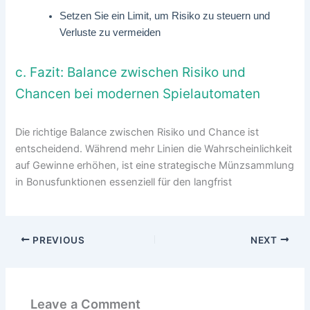
Setzen Sie ein Limit, um Risiko zu steuern und
Verluste zu vermeiden
c. Fazit: Balance zwischen Risiko und
Chancen bei modernen Spielautomaten
Die richtige Balance zwischen Risiko und Chance ist
entscheidend. Während mehr Linien die Wahrscheinlichkeit
auf Gewinne erhöhen, ist eine strategische Münzsammlung
in Bonusfunktionen essenziell für den langfrist
PREVIOUS
NEXT
Leave a Comment