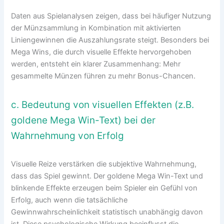
Daten aus Spielanalysen zeigen, dass bei häufiger Nutzung
der Münzsammlung in Kombination mit aktivierten
Liniengewinnen die Auszahlungsrate steigt. Besonders bei
Mega Wins, die durch visuelle Effekte hervorgehoben
werden, entsteht ein klarer Zusammenhang: Mehr
gesammelte Münzen führen zu mehr Bonus-Chancen.
c. Bedeutung von visuellen Effekten (z.B.
goldene Mega Win-Text) bei der
Wahrnehmung von Erfolg
Visuelle Reize verstärken die subjektive Wahrnehmung,
dass das Spiel gewinnt. Der goldene Mega Win-Text und
blinkende Effekte erzeugen beim Spieler ein Gefühl von
Erfolg, auch wenn die tatsächliche
Gewinnwahrscheinlichkeit statistisch unabhängig davon
ist. Diese psychologische Wirkung beeinflusst die