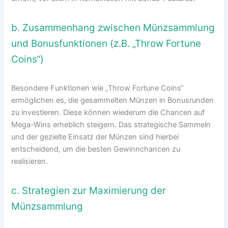
b. Zusammenhang zwischen Münzsammlung
und Bonusfunktionen (z.B. „Throw Fortune
Coins“)
Besondere Funktionen wie „Throw Fortune Coins“
ermöglichen es, die gesammelten Münzen in Bonusrunden
zu investieren. Diese können wiederum die Chancen auf
Mega-Wins erheblich steigern. Das strategische Sammeln
und der gezielte Einsatz der Münzen sind hierbei
entscheidend, um die besten Gewinnchancen zu
realisieren.
c. Strategien zur Maximierung der
Münzsammlung