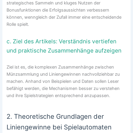
strategisches Sammeln und kluges Nutzen der
Bonusfunktionen die Erfolgsaussichten verbessern
können, wenngleich der Zufall immer eine entscheidende
Rolle spielt.
c. Ziel des Artikels: Verständnis vertiefen
und praktische Zusammenhänge aufzeigen
Ziel ist es, die komplexen Zusammenhänge zwischen
Münzsammlung und Liniengewinnen nachvollziehbar zu
machen. Anhand von Beispielen und Daten sollen Leser
befähigt werden, die Mechanismen besser zu verstehen
und ihre Spielstrategien entsprechend anzupassen.
2. Theoretische Grundlagen der
Liniengewinne bei Spielautomaten