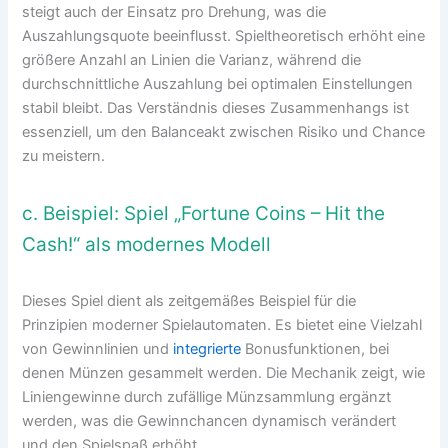
steigt auch der Einsatz pro Drehung, was die
Auszahlungsquote beeinflusst. Spieltheoretisch erhöht eine
größere Anzahl an Linien die Varianz, während die
durchschnittliche Auszahlung bei optimalen Einstellungen
stabil bleibt. Das Verständnis dieses Zusammenhangs ist
essenziell, um den Balanceakt zwischen Risiko und Chance
zu meistern.
c. Beispiel: Spiel „Fortune Coins – Hit the
Cash!“ als modernes Modell
Dieses Spiel dient als zeitgemäßes Beispiel für die
Prinzipien moderner Spielautomaten. Es bietet eine Vielzahl
von Gewinnlinien und
integrierte
Bonusfunktionen, bei
denen Münzen gesammelt werden. Die Mechanik zeigt, wie
Liniengewinne durch zufällige Münzsammlung ergänzt
werden, was die Gewinnchancen dynamisch verändert
und den Spielspaß erhöht.