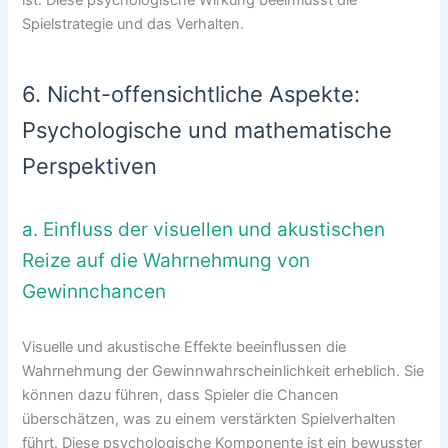
Spielstrategie und das Verhalten.
6. Nicht-offensichtliche Aspekte:
Psychologische und mathematische
Perspektiven
a. Einfluss der visuellen und akustischen
Reize auf die Wahrnehmung von
Gewinnchancen
Visuelle und akustische Effekte beeinflussen die
Wahrnehmung der Gewinnwahrscheinlichkeit erheblich. Sie
können dazu führen, dass Spieler die Chancen
überschätzen, was zu einem verstärkten Spielverhalten
führt. Diese psychologische Komponente ist ein bewusster