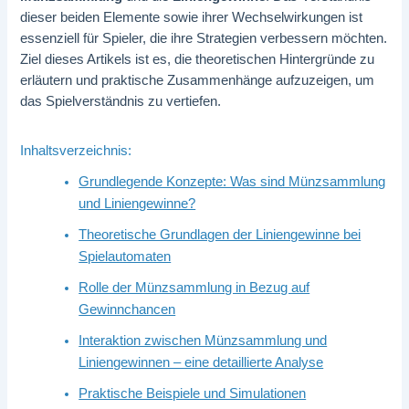
dieser beiden Elemente sowie ihrer Wechselwirkungen ist
essenziell für Spieler, die ihre Strategien verbessern möchten.
Ziel dieses Artikels ist es, die theoretischen Hintergründe zu
erläutern und praktische Zusammenhänge aufzuzeigen, um
das Spielverständnis zu vertiefen.
Inhaltsverzeichnis:
Grundlegende Konzepte: Was sind Münzsammlung
und Liniengewinne?
Theoretische Grundlagen der Liniengewinne bei
Spielautomaten
Rolle der Münzsammlung in Bezug auf
Gewinnchancen
Interaktion zwischen Münzsammlung und
Liniengewinnen – eine detaillierte Analyse
Praktische Beispiele und Simulationen