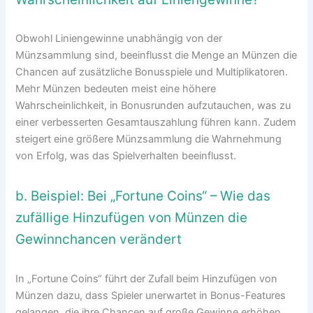
Obwohl Liniengewinne unabhängig von der
Münzsammlung sind, beeinflusst die Menge an Münzen die
Chancen auf zusätzliche Bonusspiele und Multiplikatoren.
Mehr Münzen bedeuten meist eine höhere
Wahrscheinlichkeit, in Bonusrunden aufzutauchen, was zu
einer verbesserten Gesamtauszahlung führen kann. Zudem
steigert eine größere Münzsammlung die Wahrnehmung
von Erfolg, was das Spielverhalten beeinflusst.
b. Beispiel: Bei „Fortune Coins“ – Wie das
zufällige Hinzufügen von Münzen die
Gewinnchancen verändert
In „Fortune Coins“ führt der Zufall beim Hinzufügen von
Münzen dazu, dass Spieler unerwartet in Bonus-Features
gelangen, die ihre Chancen auf große Gewinne erhöhen.