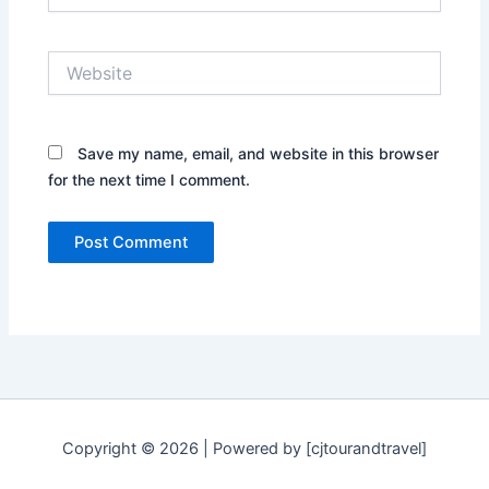
Website
Save my name, email, and website in this browser
for the next time I comment.
Copyright © 2026 | Powered by [cjtourandtravel]