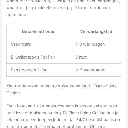
waaronder creditcards, e-wallets en bankoverschrijvingen,
waardoor je gemakkelijk en veilig geld kunt storten en
opnemen.
Betaalmethoden
Verwerkingstijd
Creditcard
1-3 werkdagen
E-wallet (zoals PayPal)
Direct
Bankoverschrijving
3-5 werkdagen
Klantondersteuning en gebruikerservaring bij Blaze Spins
Casino
Een uitstekend klantenserviceteam is essentieel voor een
positieve gebruikerservaring. Bij Blaze Spins Casino kun je
rekenen op een toegewijd team dat 24/7 beschikbaar is om
je te helpen met al je vragen of problemen. Of je nu