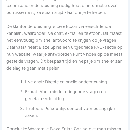
technische ondersteuning nodig hebt of informatie over
bonussen wilt, ze staan altijd klaar om je te helpen.
De klantondersteuning is bereikbaar via verschillende
kanalen, waaronder live chat, e-mail en telefoon. Dit maakt
het eenvoudig om snel antwoord te krijgen op je vragen.
Daarnaast heeft Blaze Spins een uitgebreide FAQ-sectie op
hun website, waar je antwoorden kunt vinden op de meest
gestelde vragen. Dit bespaart tijd en helpt je om sneller aan
de slag te gaan met spelen.
Live chat: Directe en snelle ondersteuning.
E-mail: Voor minder dringende vragen en
gedetailleerde uitleg.
Telefoon: Persoonlijk contact voor belangrijke
zaken.
Conclusie: Waarom je Blaze Spins Casino niet mag missen