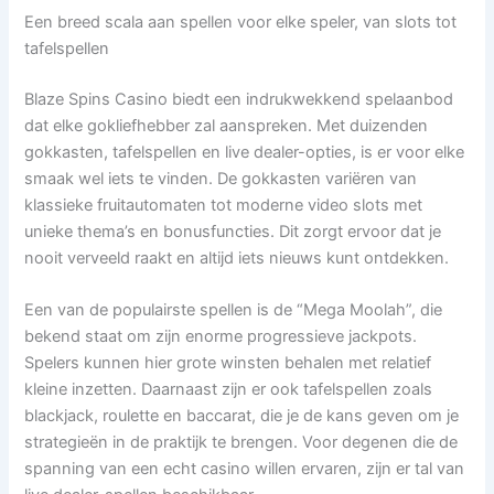
Een breed scala aan spellen voor elke speler, van slots tot
tafelspellen
Blaze Spins Casino biedt een indrukwekkend spelaanbod
dat elke gokliefhebber zal aanspreken. Met duizenden
gokkasten, tafelspellen en live dealer-opties, is er voor elke
smaak wel iets te vinden. De gokkasten variëren van
klassieke fruitautomaten tot moderne video slots met
unieke thema’s en bonusfuncties. Dit zorgt ervoor dat je
nooit verveeld raakt en altijd iets nieuws kunt ontdekken.
Een van de populairste spellen is de “Mega Moolah”, die
bekend staat om zijn enorme progressieve jackpots.
Spelers kunnen hier grote winsten behalen met relatief
kleine inzetten. Daarnaast zijn er ook tafelspellen zoals
blackjack, roulette en baccarat, die je de kans geven om je
strategieën in de praktijk te brengen. Voor degenen die de
spanning van een echt casino willen ervaren, zijn er tal van