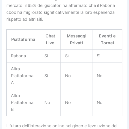
mercato, il 65% dei giocatori ha affermato che il Rabona
cbox ha migliorato significativamente la loro esperienza
rispetto ad altri siti.
Chat
Messaggi
Eventi e
Piattaforma
Live
Privati
Tornei
Rabona
Sì
Sì
Sì
Altra
Piattaforma
Sì
No
No
A
Altra
Piattaforma
No
No
No
B
Il futuro dell’interazione online nel gioco e l’evoluzione del