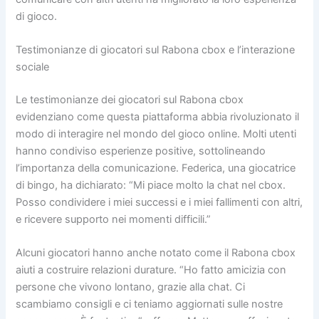
di gioco.
Testimonianze di giocatori sul Rabona cbox e l’interazione
sociale
Le testimonianze dei giocatori sul Rabona cbox
evidenziano come questa piattaforma abbia rivoluzionato il
modo di interagire nel mondo del gioco online. Molti utenti
hanno condiviso esperienze positive, sottolineando
l’importanza della comunicazione. Federica, una giocatrice
di bingo, ha dichiarato: “Mi piace molto la chat nel cbox.
Posso condividere i miei successi e i miei fallimenti con altri,
e ricevere supporto nei momenti difficili.”
Alcuni giocatori hanno anche notato come il Rabona cbox
aiuti a costruire relazioni durature. “Ho fatto amicizia con
persone che vivono lontano, grazie alla chat. Ci
scambiamo consigli e ci teniamo aggiornati sulle nostre