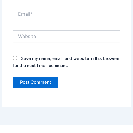
Email*
Website
Save my name, email, and website in this browser
for the next time I comment.