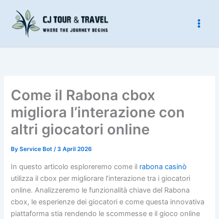
Skip
to
content
Come il Rabona cbox
migliora l’interazione con
altri giocatori online
By
Service Bot
/
3 April 2026
In questo articolo esploreremo come il
rabona casinò
utilizza il cbox per migliorare l’interazione tra i giocatori
online. Analizzeremo le funzionalità chiave del Rabona
cbox, le esperienze dei giocatori e come questa innovativa
piattaforma stia rendendo le scommesse e il gioco online