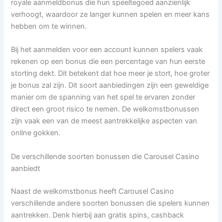
royale aanmeldbonus die hun speeltegoed aanzienlijk
verhoogt, waardoor ze langer kunnen spelen en meer kans
hebben om te winnen.
Bij het aanmelden voor een account kunnen spelers vaak
rekenen op een bonus die een percentage van hun eerste
storting dekt. Dit betekent dat hoe meer je stort, hoe groter
je bonus zal zijn. Dit soort aanbiedingen zijn een geweldige
manier om de spanning van het spel te ervaren zonder
direct een groot risico te nemen. De welkomstbonussen
zijn vaak een van de meest aantrekkelijke aspecten van
online gokken.
De verschillende soorten bonussen die Carousel Casino
aanbiedt
Naast de welkomstbonus heeft Carousel Casino
verschillende andere soorten bonussen die spelers kunnen
aantrekken. Denk hierbij aan gratis spins, cashback