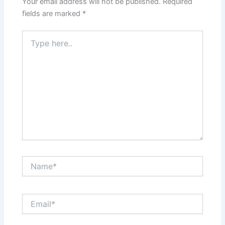
Your email address will not be published.
Required
fields are marked
*
Type
here..
Name*
Email*