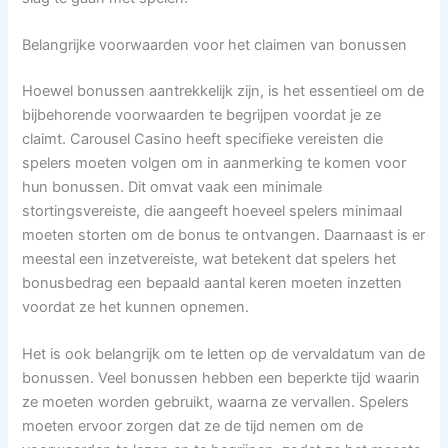
Belangrijke voorwaarden voor het claimen van bonussen
Hoewel bonussen aantrekkelijk zijn, is het essentieel om de
bijbehorende voorwaarden te begrijpen voordat je ze
claimt. Carousel Casino heeft specifieke vereisten die
spelers moeten volgen om in aanmerking te komen voor
hun bonussen. Dit omvat vaak een minimale
stortingsvereiste, die aangeeft hoeveel spelers minimaal
moeten storten om de bonus te ontvangen. Daarnaast is er
meestal een inzetvereiste, wat betekent dat spelers het
bonusbedrag een bepaald aantal keren moeten inzetten
voordat ze het kunnen opnemen.
Het is ook belangrijk om te letten op de vervaldatum van de
bonussen. Veel bonussen hebben een beperkte tijd waarin
ze moeten worden gebruikt, waarna ze vervallen. Spelers
moeten ervoor zorgen dat ze de tijd nemen om de