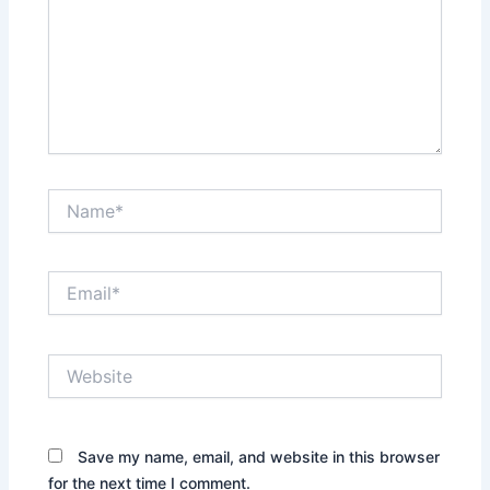
Name*
Email*
Website
Save my name, email, and website in this browser
for the next time I comment.