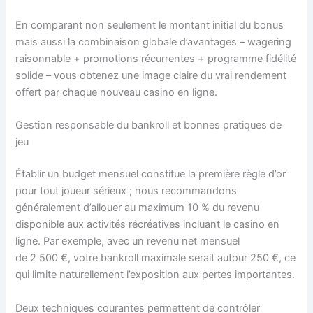
En comparant non seulement le montant initial du bonus
mais aussi la combinaison globale d’avantages – wagering
raisonnable + promotions récurrentes + programme fidélité
solide – vous obtenez une image claire du vrai rendement
offert par chaque nouveau casino en ligne.
Gestion responsable du bankroll et bonnes pratiques de
jeu
Établir un budget mensuel constitue la première règle d’or
pour tout joueur sérieux ; nous recommandons
généralement d’allouer au maximum 10 % du revenu
disponible aux activités récréatives incluant le casino en
ligne. Par exemple, avec un revenu net mensuel
de 2 500 €, votre bankroll maximale serait autour 250 €, ce
qui limite naturellement l’exposition aux pertes importantes.
Deux techniques courantes permettent de contrôler