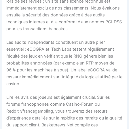
lors de ses revues ; un site sans licence reconnue est
immédiatement exclu de nos classements. Nous évaluons
ensuite la sécurité des données grâce à des audits
techniques internes et à la conformité aux normes PCI‑DSS
pour les transactions bancaires.
Les audits indépendants constituent un autre pilier
essentiel : eCOGRA et iTech Labs testent régulièrement
l’équité des jeux en vérifiant que le RNG génère bien les
probabilités annoncées (par exemple un RTP moyen de
96 % pour les machines à sous). Un label eCOGRA valide
rassure immédiatement sur l’intégrité du logiciel utilisé par le
casino.
Lire les avis des joueurs est également crucial. Sur les
forums francophones comme Casino‑Forum ou
Reddit r/francegambling, vous trouverez des retours
d’expérience détaillés sur la rapidité des retraits ou la qualité
du support client. Basketnews.Net compile ces