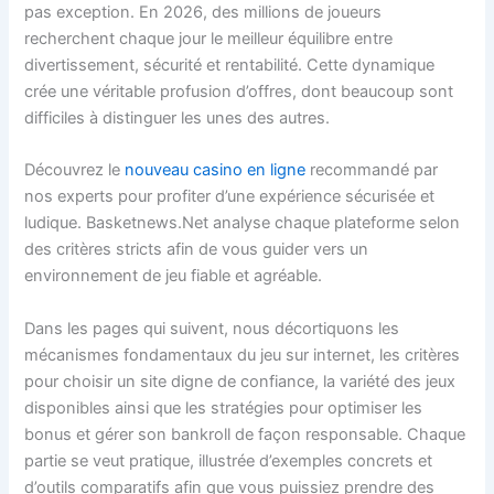
pas exception. En 2026, des millions de joueurs
recherchent chaque jour le meilleur équilibre entre
divertissement, sécurité et rentabilité. Cette dynamique
crée une véritable profusion d’offres, dont beaucoup sont
difficiles à distinguer les unes des autres.
Découvrez le
nouveau casino en ligne
recommandé par
nos experts pour profiter d’une expérience sécurisée et
ludique. Basketnews.Net analyse chaque plateforme selon
des critères stricts afin de vous guider vers un
environnement de jeu fiable et agréable.
Dans les pages qui suivent, nous décortiquons les
mécanismes fondamentaux du jeu sur internet, les critères
pour choisir un site digne de confiance, la variété des jeux
disponibles ainsi que les stratégies pour optimiser les
bonus et gérer son bankroll de façon responsable. Chaque
partie se veut pratique, illustrée d’exemples concrets et
d’outils comparatifs afin que vous puissiez prendre des