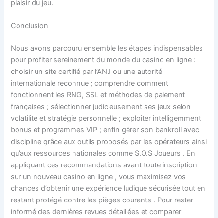
plaisir du jeu.
Conclusion
Nous avons parcouru ensemble les étapes indispensables
pour profiter sereinement du monde du casino en ligne :
choisir un site certifié par l’ANJ ou une autorité
internationale reconnue ; comprendre comment
fonctionnent les RNG, SSL et méthodes de paiement
françaises ; sélectionner judicieusement ses jeux selon
volatilité et stratégie personnelle ; exploiter intelligemment
bonus et programmes VIP ; enfin gérer son bankroll avec
discipline grâce aux outils proposés par les opérateurs ainsi
qu’aux ressources nationales comme S.O.S Joueurs . En
appliquant ces recommandations avant toute inscription
sur un nouveau casino en ligne , vous maximisez vos
chances d’obtenir une expérience ludique sécurisée tout en
restant protégé contre les pièges courants . Pour rester
informé des dernières revues détaillées et comparer