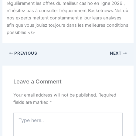
régulièrement les offres du meilleur casino en ligne 2026 ,
n’hésitez pas à consulter fréquemment Basketnews.Net où
nos experts mettent constamment à jour leurs analyses
afin que vous jouiez toujours dans les meilleures conditions
possibles.</>
PREVIOUS
NEXT
Leave a Comment
Your email address will not be published.
Required
fields are marked
*
Type
here..