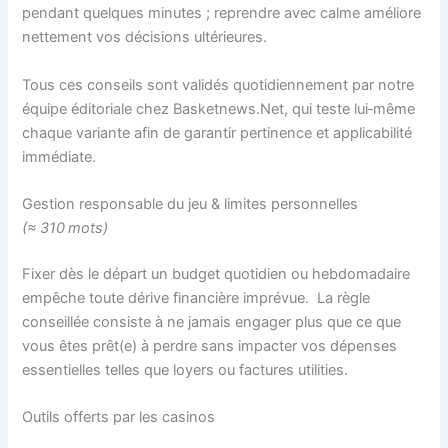
pendant quelques minutes ; reprendre avec calme améliore
nettement vos décisions ultérieures.
Tous ces conseils sont validés quotidiennement par notre
équipe éditoriale chez Basketnews.Net, qui teste lui‑même
chaque variante afin de garantir pertinence et applicabilité
immédiate.
Gestion responsable du jeu & limites personnelles
(≈ 310 mots)
Fixer dès le départ un budget quotidien ou hebdomadaire
empêche toute dérive financière imprévue. La règle
conseillée consiste à ne jamais engager plus que ce que
vous êtes prêt(e) à perdre sans impacter vos dépenses
essentielles telles que loyers ou factures utilities.
Outils offerts par les casinos