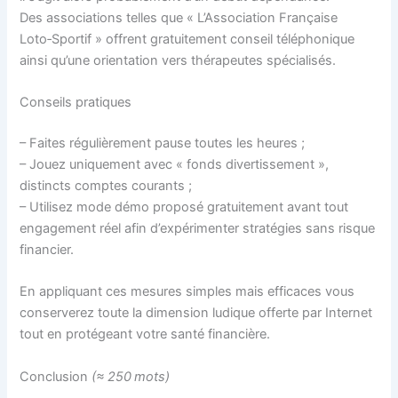
Des associations telles que « L’Association Française
Loto‑Sportif » offrent gratuitement conseil téléphonique
ainsi qu’une orientation vers thérapeutes spécialisés.
Conseils pratiques
– Faites régulièrement pause toutes les heures ;
– Jouez uniquement avec « fonds divertissement »,
distincts comptes courants ;
– Utilisez mode démo proposé gratuitement avant tout
engagement réel afin d’expérimenter stratégies sans risque
financier.
En appliquant ces mesures simples mais efficaces vous
conserverez toute la dimension ludique offerte par Internet
tout en protégeant votre santé financière.
Conclusion
(≈ 250 mots)