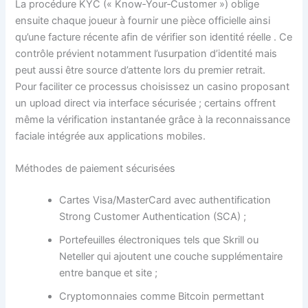
La procédure KYC (« Know‑Your‑Customer ») oblige
ensuite chaque joueur à fournir une pièce officielle ainsi
qu’une facture récente afin de vérifier son identité réelle . Ce
contrôle prévient notamment l’usurpation d’identité mais
peut aussi être source d’attente lors du premier retrait.
Pour faciliter ce processus choisissez un casino proposant
un upload direct via interface sécurisée ; certains offrent
même la vérification instantanée grâce à la reconnaissance
faciale intégrée aux applications mobiles.
Méthodes de paiement sécurisées
Cartes Visa/MasterCard avec authentification
Strong Customer Authentication (SCA) ;
Portefeuilles électroniques tels que Skrill ou
Neteller qui ajoutent une couche supplémentaire
entre banque et site ;
Cryptomonnaies comme Bitcoin permettant