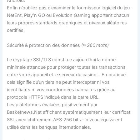
Android.
Enfin n’oubliez pas d’examiner le fournisseur logiciel du jeu ‑
NetEnt, Play’n GO ou Evolution Gaming apportent chacun
leurs propres standards graphiques et niveaux aléatoires
certifiés.
Sécurité & protection des données
(≈ 260 mots)
Le cryptage SSL/TLS constitue aujourd’hui la norme
minimale attendue pour protéger toutes les transactions
entre votre appareil et le serveur du casino… En pratique
cela signifie qu’un tiers ne peut intercepter ni vos
identifiants ni vos coordonnées bancaires grâce au
protocole HTTPS indiqué dans la barre URL.
Les plateformes évaluées positivement par
Basketnews.Net affichent systématiquement leur certificat
SSL avec chiffrement AES‑256 bits – niveau équivalent
utilisé dans les banques internationales.