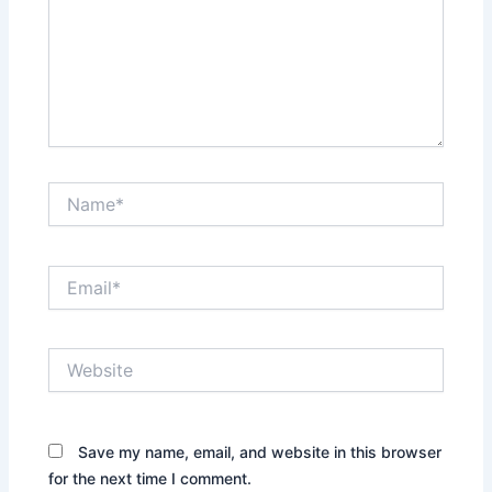
Name*
Email*
Website
Save my name, email, and website in this browser
for the next time I comment.