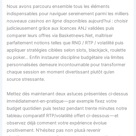
Nous avons parcouru ensemble tous les éléments
indispensables pour naviguer sereinement parmi les milliers
nouveau​s casinos en ligne
disponibles aujourd’hui : choisir
judicieusement grâce aux licences ANJ validées puis
comparer leurs offres via Basketnews.Net, maîtriser
parfaitement notions telles que RNG / RTP / volatilité puis
appliquer stratégies ciblées selon slots, blackjack, roulette
ou poker… Enfin instaurer discipline budgétaire via limites
personnalisées demeure incontournable pour transformer
chaque session en moment divertissant plutôt qu’en
source stressante.
Mettez dès maintenant deux astuces présentées ci‑dessus
immédiatement‐en‐pratique — par exemple fixez votre
budget quotidien puis testez pendant trente minutes notre
tableau comparatif RTP/volatilité offert ci-dessous — et
observez déjà comment votre expérience évolue
positivement.​ N’hésitez pas non plusà revenir