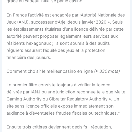
grâce au cadeau initialisé par le casino.
En France l’activité est encadrée par l’Autorité Nationale des
Jeux (ANJ), successeur d’Arjel depuis janvier 2020 ». Seuls
les établissements titulaires d’une licence délivrée par cette
autorité peuvent proposer légalement leurs services aux
résidents hexagonaux ; ils sont soumis à des audits
réguliers assurant l’équité des jeux et la protection
financière des joueurs.
Comment choisir le meilleur casino en ligne
(≈ 330 mots)
Le premier filtre consiste toujours à vérifier la licence
délivrée par l’ANJ ou une juridiction reconnue telle que Malte
Gaming Authority ou Gibraltar Regulatory Authority ». Un
site sans licence officielle expose immédiatement son
audience à d’éventuelles fraudes fiscales ou techniques.*
Ensuite trois critères deviennent décisifs : réputation,